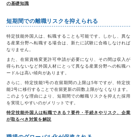
の基礎知識
短期間での離職リスクを抑えられる
特定技能外国人は、転職することも可能
です。しかし、
異な
る産業分野へ転職する場合は、新たに試験に合格しなければ
なりません。
また、
在留資格変更許可申請が必要
になり、
その間は収入が
得られない
など外国人材にとって異なる産業分野への転職
ハ
ードルは高い傾向があります。
さらに、
特定技能1号の在留期間の上限は5年
ですが、
特定技
能2号に移行することで在留更新の回数上限がなくなります
。
このような理由により、短期間での離職リスクを抑えた採用
を実現しやすいのがメリットです。
特定技能外国人は転職できる？要件・手続きやリスク、企業
が取るべき対策を解説
職場のグローバル化が促進される