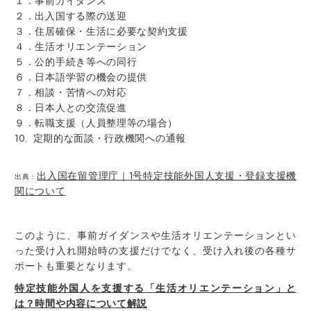
１．事前ガイダンス
２．出入国する際の送迎
３．住居確保・生活に必要な契約支援
４．生活オリエンテーション
５．公的手続き等への同行
６．日本語学習の機会の提供
７．相談・苦情への対応
８．日本人との交流促進
９．転職支援（人員整理等の場合）
10. 定期的な面談・行政機関への通報
出入国在留管理庁｜1号特定技能外国人支援・登録支援機
出典：
関について
このように、事前ガイダンスや生活オリエンテーションとい
った受け入れ開始時の支援だけでなく、受け入れ後の各種サ
ポートも重要となります。
特定技能外国人を支援する「生活オリエンテーション」と
は？時間や内容について解説