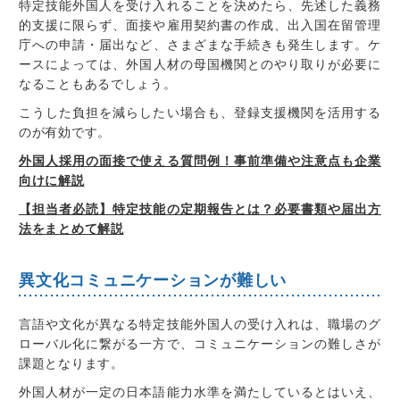
特定技能外国人を受け入れることを決めたら、先述した義務
的支援に限らず、面接や
雇用契約書の作成、出入国在留管理
庁への申請・届出など
、さまざまな手続きも発生します。ケ
ースによっては、
外国人材の母国機関とのやり取りが必要に
なることもある
でしょう。
こうした負担を減らしたい場合も、登録支援機関を活用する
のが有効です。
外国人採用の面接で使える質問例！事前準備や注意点も企業
向けに解説
【担当者必読】特定技能の定期報告とは？必要書類や届出方
法をまとめて解説
異文化コミュニケーションが難しい
言語や文化が異なる特定技能外国人の受け入れは、職場のグ
ローバル化に繋がる一方で、
コミュニケーションの難しさ
が
課題となります。
外国人材が一定の日本語能力水準を満たしているとはいえ、