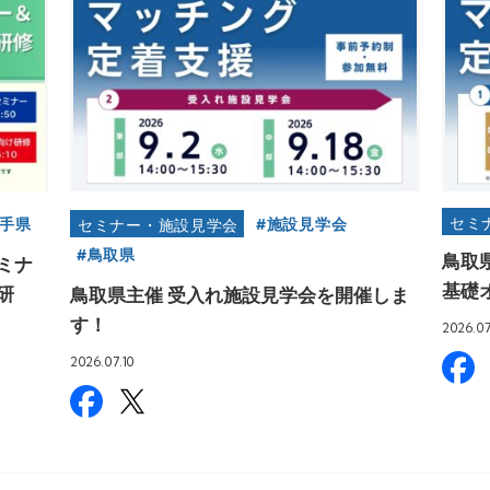
セミ
手県
施設見学会
セミナー・施設見学会
鳥取県
鳥取
ミナ
基礎
研
鳥取県主催 受入れ施設見学会を開催しま
す！
2026.07
2026.07.10