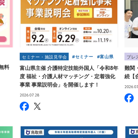
セミナー
富山県
セミナー・施設見学会
プレ
無料
富山県主催 介護特定技能外国人「令和8年
難関
度 福祉・介護人材マッチング・定着強化
続【
事業 事業説明会」を開催します！
2026.0
2026.07.28