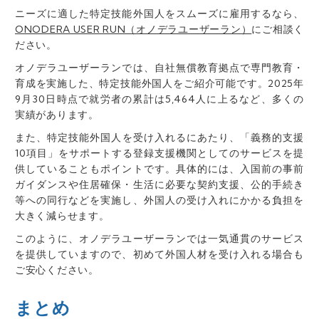
ニーズに適した特定技能外国人をスムーズに雇用するなら、
ONODERA USER RUN（オノデラユーザーラン）
にご相談く
ださい。
オノデラユーザーランでは、自社無償教育拠点で専門教育・
育成を実施した、特定技能外国人をご紹介可能です。2025年
9月30日時点で就労者の累計は5,464人に上るなど、多くの
実績があります。
また、
特定技能外国人を受け入れるにあたり、「義務的支援
10項目」をサポートする登録支援機関
としてのサービスを提
供していることもポイントです。具体的には、入国前の事前
ガイダンスや住居確保・生活に必要な契約支援、公的手続き
等への同行などを実施し、外国人の受け入れにかかる負担を
大きく減らせます。
このように、オノデラユーザーランでは
一気通貫のサービス
を提供していますので、初めて外国人材を受け入れる場合も
ご安心ください。
まとめ