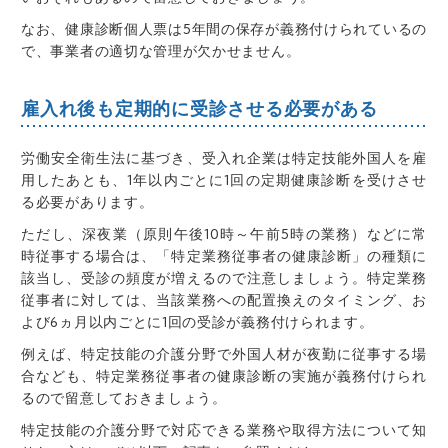
なお、
健康診断個人票は5年間の保存が義務付けられている
の
で、事業者の適切な管理が欠かせません。
雇入れ後も定期的に受診させる必要がある
労働安全衛生法に基づき、受入れ企業は特定技能外国人を雇
用したあとも、1年以内ごとに1回の定期健康診断を受けさせ
る必要があります
。
ただし、
深夜業（原則午後10時～午前5時の業務）などに常
時従事する場合は、「特定業務従事者の健康診断」の種類に
該当し、受診の頻度が増える
ので注意しましょう。
特定業務
従事者に対しては、当該業務への配置換えのタイミング、お
よび6ヵ月以内ごとに1回の受診が義務付けられます
。
例えば、
特定技能の介護分野で外国人材が夜勤に従事する場
合
なども、
特定業務従事者の健康診断の実施が義務付けられ
る
ので留意しておきましょう。
特定技能の介護分野で対応できる業務や取得方法について知