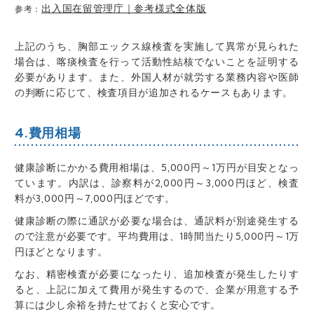
出入国在留管理庁｜参考様式全体版
参考：
上記のうち、
胸部エックス線検査を実施して異常が見られた
場合は、喀痰検査を行って活動性結核でないことを証明する
必要があります
。また、
外国人材が就労する業務内容や医師
の判断に応じて、検査項目が追加されるケースもあります
。
4.費用相場
健康診断にかかる費用相場は、
5,000円～1万円が目安
となっ
ています。内訳は、
診察料が2,000円～3,000円ほど
、
検査
料が3,000円～7,000円ほど
です。
健康診断の際に通訳が必要な場合は、通訳料が別途発生する
ので注意が必要です。
平均費用は、1時間当たり5,000円～1万
円ほど
となります。
なお、
精密検査が必要になったり、追加検査が発生したりす
ると、上記に加えて費用が発生する
ので、企業が用意する予
算には少し余裕を持たせておくと安心です。