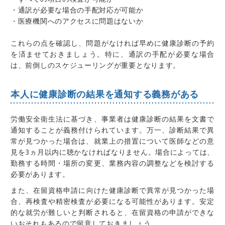
・通訳が必要な場合の手配対応が可能か
・医療機関へのアクセスに問題はないか
これらの点を確認し、問題がなければ早めに健康診断の予約
を済ませておきましょう。特に、
通訳の手配が必要な場合
は、前倒しのスケジューリングが重要
となります。
本人に健康診断の結果を通知する義務がある
労働安全衛生法に基づき、事業者は健康診断の結果を文書で
通知することが義務付けられています
。万一、
診断結果で異
常が見つかった場合は、就業上の措置について医師などの意
見を3ヵ月以内に聴かなければなりません
。場合によっては、
勤務する時間・場所の変更、業務内容の調整などを検討する
必要があります
。
また、
在留資格申請に向けた健康診断で異常が見つかった場
合、再検査や精密検査が必要になる可能性があります
。
安定
的な就労が難しいと判断されると、在留資格の申請ができな
いおそれもある
ので留意しておきましょう。