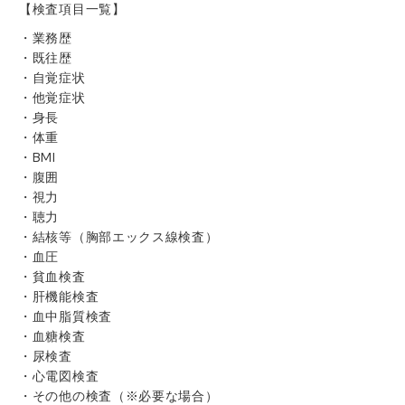
【検査項目一覧】
・業務歴
・既往歴
・自覚症状
・他覚症状
・身長
・体重
・BMI
・腹囲
・視力
・聴力
・結核等（胸部エックス線検査）
・血圧
・貧血検査
・肝機能検査
・血中脂質検査
・血糖検査
・尿検査
・心電図検査
・その他の検査（※必要な場合）