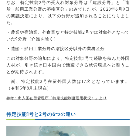
なお、特定技能2号の受入れ対象分野は「建設分野」と「造
船・舶用工業分野の溶接区分」のみでしたが、2023年6月9日
の閣議決定により、以下の分野が追加されることになりまし
た。
・農業や宿泊業、外食業など特定技能2号では対象外となって
いた9分野（介護を除く）
・造船・舶用工業分野の溶接区分以外の業務区分
この対象分野の追加により、特定技能1号で経験を積んだ外国
人材が、引き続き日本国内で活躍できる就労環境へと整うこ
とが期待されます。
尚、特定技能
2
号在留外国人数は
17
名となっています。
（令和
5
年
8
月末現在）
参考：出入国在留管理庁「特定技能制度運用状況１」より
特定技能1号と2号の6つの違い