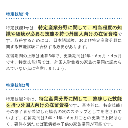
特定技能1号
特定産業分野に関して、相当程度の知
特定技能1号は、
識や経験が必要な技能を持つ外国人向けの在留資格
で
す。取得するためには、日本語試験、および特定産業分野に
関する技能試験に合格する必要があります。
在留期間の上限は通算5年で、更新期間は1年・6ヵ月・4ヵ月
です。特定技能1号では、外国人労働者の家族の帯同は認めら
れていない点に注意しましょう。
特定技能2号
特定産業分野に関して、熟練した技能
特定技能2号は、
を持つ外国人向けの在留資格
。
です
基本的に、特定技能1
号の修了者が希望した場合の次のステップとして用意されて
います。在留期間は3年・1年・6ヵ月ごとの更新で上限はな
く、要件を満たせば配偶者や子供の家族帯同が可能です。