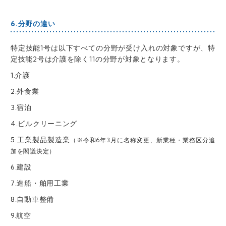
6.分野の違い
特定技能1号は以下すべての分野が受け入れの対象ですが、特
定技能2号は介護を除く11の分野が対象となります。
1.介護
2.外食業
3.宿泊
4.ビルクリーニング
5.工業製品製造業
（※令和6年3月に名称変更、新業種・業務区分追
加を閣議決定）
6.建設
7.造船・舶用工業
8.自動車整備
9.航空