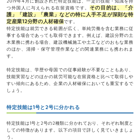
2019年4月に創設された特定技能は、一定の技能・知識を持
その目的は、「介
つ外国人に与えられる在留資格です。
護」「建設」「農業」などの特に人手不足が深刻な特
定産業12分野の人材確保
です。
特定技能は就労できる範囲が広く、単純労働を含む業務に従
事する場合であっても取得できます。例えば、建設分野の土
木業務に携わる場合、建設機械施工や土工などのおもな業務
のほか、清掃・保守管理作業などの関連業務にも携われま
す。
特定技能は、学歴や母国での従事経験が不要なこともあり、
技能実習などのほかの就労可能な在留資格と比べて取得しや
すい傾向にあるため、企業の人材確保においても重宝するで
しょう。
特定技能は1号と2号に分かれる
特定技能は1号と2号の2種類に分かれており、それぞれ制度と
しての特徴があります。以下の項目で詳しく見ていきましょ
う。