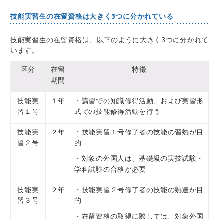
技能実習生の在留資格は大きく3つに分かれている
技能実習生の在留資格は、以下のように大きく3つに分かれて
います。
区分
在留
特徴
期間
技能実
１年
・講習での知識修得活動、および実習形
習１号
式での技能修得活動を行う
技能実
２年
・技能実習１号修了者の技能の習熟が目
習２号
的
・対象の外国人は、基礎級の実技試験・
学科試験の合格が必要
技能実
２年
・技能実習２号修了者の技能の熟達が目
習３号
的
・在留資格の取得に際しては、対象外国