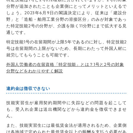
分野が追加されたことも企業側にとってメリットといえるで
しょう。2023年6月9日の閣議決定により、従来は「建設分
野」と「造船・舶用工業分野の溶接区分」のみが対象であっ
た特定技能2号の分野が、介護を除く11分野にまで拡大する見
通しです。
特定技能1号の在留期間が上限5年であるのに対し、特定技能2
号は在留期間の上限がないため、長期にわたって外国人材に
就労してもらうことも可能です。
外国人労働者の在留資格「特定技能」とは？1号と2号の対象
分野などをわかりやすく解説
違約金は徴収できない
技能実習生が雇用契約期間中に失踪などの問題を起こして
も、受入れ企業は送出機関などから違約金を徴収できませ
ん。
また、技能実習生には最低賃金法が適用されるため、企業側
は各地域で定められた最低賃金以上の報酬を支払う必要があ