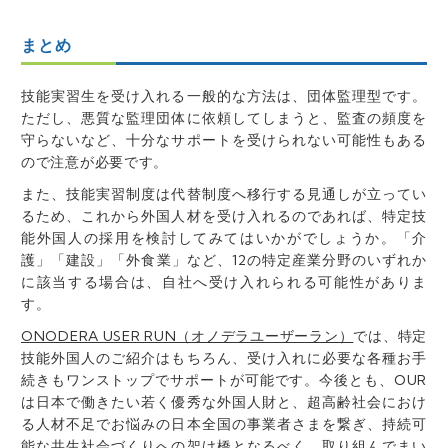
まとめ
技能実習生を受け入れる一般的な方法は、団体監理型です。
ただし、悪質な監理団体に依頼してしまうと、監査の頻度を
守らないなど、十分なサポートを受けられない可能性もある
ので注意が必要です。
また、技能実習制度は代替制度へ移行する見通しが立ってい
るため、これから外国人材を受け入れるのであれば、特定技
能外国人の採用を検討してみてはいかがでしょうか。「介
護」「建設」「外食業」など、12の特定産業分野のいずれか
に該当する場合は、自社へ受け入れられる可能性がありま
す。
ONODERA USER RUN（オノデラユーザーラン）
では、特定
技能外国人のご紹介はもちろん、
受け入れに必要な各種お手
続きもワンストップでサポートが可能です。今後とも、OUR
は日本で働きたい若く優秀な外国人財と、超高齢社会におけ
る人材不足でお悩みの日本全国の事業者さまを繋ぎ、持続可
能な共生社会づくりへの架け橋となるべく、取り組んでまい