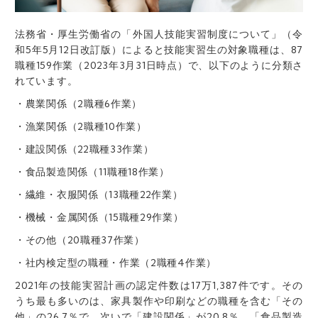
法務省・厚生労働省の「外国人技能実習制度について」（令
和5年5月12日改訂版）によると技能実習生の対象職種は、87
職種159作業（2023年3月31日時点）で、以下のように分類さ
れています。
・農業関係（2職種6作業）
・漁業関係（2職種10作業）
・建設関係（22職種33作業）
・食品製造関係（11職種18作業）
・繊維・衣服関係（13職種22作業）
・機械・金属関係（15職種29作業）
・その他（20職種37作業）
・社内検定型の職種・作業（2職種4作業）
2021年の技能実習計画の認定件数は17万1,387件です。その
うち最も多いのは、家具製作や印刷などの職種を含む「その
他」の26.7％で、次いで「建設関係」が20.8％、「食品製造