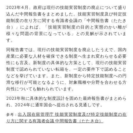
2023年4月、政府は現行の技能実習制度の廃止について盛り
込んだ中間報告書をまとめました。技能実習制度及び特定技
能制度の在り方に関する有識者会議の「中間報告書（たたき
台）」によれば、「技能実習制度の目的と実態のかい離が
様々な問題の背景になっている」との見解が示されていま
す。
同報告書では、現行の技能実習制度を廃止したうえで、国内
産業に必要な人材を確保できる制度へ生まれ変わらせる必要
性にも言及。新制度の具体的な方策として、現行の技能実習
制度で認められていない転籍を、一定の要件下で認めること
などを挙げています。また、新制度から特定技能制度への円
滑な移行が可能となるように、対象職種や分野を合わせる方
向性についても触れられています。
2023年秋に具体的な制度設計を固めた最終報告書がまとめら
れ、2024年に通常国会へ提出される見通しです。
出入国在留管理庁 技能実習制度及び特定技能制度の在
参考：
り方に関する有識者会議 中間報告書（たたき台）