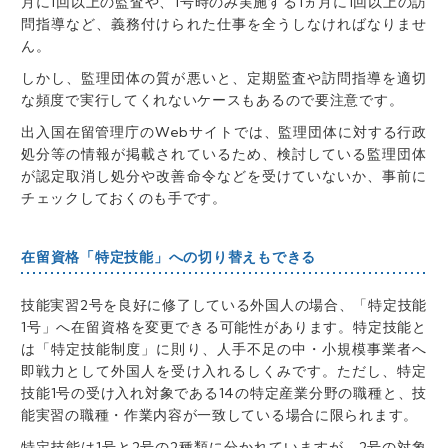
月に1回以上の監査や、1号時のみ実施する1ヵ月に1回以上の訪
問指導など、義務付けられた仕事を全うしなければなりませ
ん。
しかし、監理団体の質が悪いと、定期監査や訪問指導を適切
な頻度で実行してくれないケースもあるので要注意です。
出入国在留管理庁のWebサイトでは、監理団体に対する行政
処分等の情報が掲載されているため、検討している監理団体
が認定取消し処分や改善命令などを受けていないか、事前に
チェックしておくのも手です。
在留資格「特定技能」への切り替えもできる
技能実習2号を良好に修了している外国人の場合、「特定技能
1号」へ在留資格を変更できる可能性があります。特定技能と
は「特定技能制度」に則り、人手不足の中・小規模事業者へ
即戦力として外国人を受け入れるしくみです。ただし、特定
技能1号の受け入れ対象である14の特定産業分野の職種と、技
能実習の職種・作業内容が一致している場合に限られます。
特定技能は1号と2号の2種類に分かれていますが、2号の対象