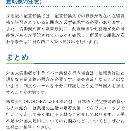
置転換の注意）
採用後の配置転換では、配置転換先での職務が現在の在留資
格で許可されている範囲内か必ず確認する必要があります。
また、労働契約書や就業規則に、配置転換や勤務地変更の可
能性があるか明記されているかも確認し、所属する組織が変
わる場合は14日以内に入管へ届け出を行います。
まとめ
外国人労働者がドライバー業務を行う場合は、運転
免許証
と
適切な在留資格の両方が必要です。法令違反となることのな
いよう、制度やルールを十分に確認したうえで外国人を雇用
することが大切です。
株式会社ONODERA USER RUNは、日本語・特定技能教育か
ら人材紹介、就業後の生活や
定着
支援までをワンストップで
行い、安定して長く働ける人
材
をご紹介しております。人手
不足や外国人雇用についてのお悩みなどについても、ぜひお
気軽にご相談ください。