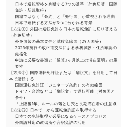
日本で運転資格を判断する3つの基準（外免切替・国際
免許・新規取得）
国籍ではなく「条約」と「発行国」が重視される理由
日本で運転する方法が3つに分かれる背景
【方法①】外国の運転免許を日本の運転免許に切り替える
（外免切替）
外免切替の基本要件と試験免除国（29カ国等）
2025年施行の改正道交法による学科試験・住所確認の
厳格化
申請に必要な書類と「通算3ヶ月以上の滞在証明」の重
要性
【方法②】国際運転免許証または「翻訳文」を利用して日
本で運転する
国際運転免許証（ジュネーブ条約）の有効範囲
ドイツ・台湾などは「翻訳文」で運転可能（対象国と
条件）
「上陸後1年」ルールの落とし穴と長期滞在者の注意点
【方法③】日本で一から運転免許証を取得する
日本での免許取得が必要になるケースとプロセス
外国語対応の教習所や合宿免許の活用