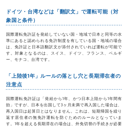
ドイツ・台湾などは「翻訳文」で運転可能（対
象国と条件）
国際運転免許証を発給していない国・地域で日本と同等の水
準にあると認められる免許制度を有している国・地域の場合
は、免許証と日本語翻訳文が添付されていれば運転が可能で
す。対象となるのは、スイス、ドイツ、フランス、ベルギ
ー、モナコ、台湾です。
「上陸後1年」ルールの落とし穴と長期滞在者の
注意点
国際運転免許証は「発給から1年、かつ日本上陸から1年間有
効」ですが、日本を出国して3ヶ月未満で再入国した場合は、
再入国日は起算日とはなりません。これは、短期帰国を繰り
返す居住者の無免許運転を防ぐためのルールとなっていま
す。1年を超える長期滞在の場合は、外免切替の手続きが必要