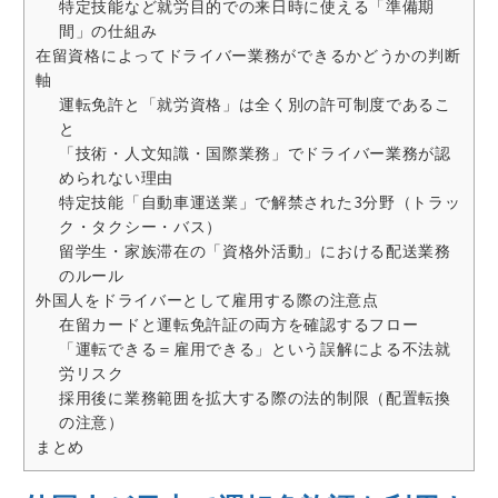
特定技能など就労目的での来日時に使える「準備期
間」の仕組み
在留資格によってドライバー業務ができるかどうかの判断
軸
運転免許と「就労資格」は全く別の許可制度であるこ
と
「技術・人文知識・国際業務」でドライバー業務が認
められない理由
特定技能「自動車運送業」で解禁された3分野（トラッ
ク・タクシー・バス）
留学生・家族滞在の「資格外活動」における配送業務
のルール
外国人をドライバーとして雇用する際の注意点
在留カードと運転免許証の両方を確認するフロー
「運転できる＝雇用できる」という誤解による不法就
労リスク
採用後に業務範囲を拡大する際の法的制限（配置転換
の注意）
まとめ