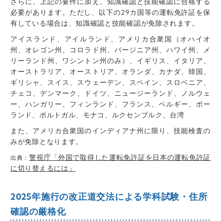
さらに、上記の要件に加え、知識確認と技能確認に合格する
必要があります。ただし、以下の29カ国等の運転免許証を保
有している場合は、知識確認と技能確認が免除されます。
アイスランド、アイルランド、アメリカ合衆国（オハイオ
州、オレゴン州、コロラド州、バージニア州、ハワイ州、メ
リーランド州、ワシントン州のみ）、イギリス、イタリア、
オーストラリア、オーストリア、オランダ、カナダ、韓国、
ギリシャ、スイス、スウェ
ー
デン、スペイン、スロベニア、
チェコ、デンマーク、ドイツ、ニュージーランド、ノルウェ
ー
、ハンガリー、フィンランド、フランス、ベルギー、ポー
ランド、ポルトガル、モナコ、ルクセンブルク、台湾
また、アメリカ合衆国のインディアナ州に限り、技能検査の
みが免除となります。
警視庁「外国で取得した運転免許証を日本の運転免許証
出典：
に切り替えるには」
2025年施行の改正道交法による学科試験・住所
確認の厳格化