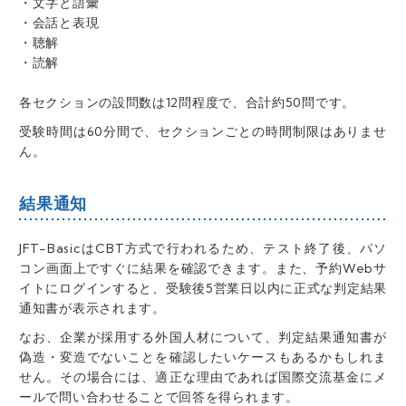
・文字と語彙
・会話と表現
・聴解
・読解
各セクションの設問数は
12問程度で、合計約50問です。
受験時間は60分間で、セクションごとの時間制限はありませ
ん。
結果通知
JFT-BasicはCBT方式で行われるため、テスト終了後、パソ
コン画面上ですぐに結果を確認できます。また、予約Webサ
イトにログインすると、受験後5営業日以内に正式な判定結果
通知書が表示されます。
なお、企業が採用する外国人材について、判定結果通知書が
偽造・変造でないことを確認したいケースもあるかもしれま
せん。その場合には、適正な理由であれば国際交流基金にメ
ールで問い合わせることで回答を得られます。