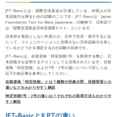
JFT-Basicとは、国際交流基金が主催している
、
外国人の日
本語能力を測るための試験の
ことです。
JFT-Basicは「Japan
Foundation Test for Basic Japanese」
の略称で、日本語で
は「
国際交流基金日本語基礎テスト
」といいます。
日本語を母語としない外国人
が、
日本で生活・就労するにあ
たって、コミュニケーションに支障がない日本語能力を有し
ているかどうかを測定するのが試験の目的
です。
JFT-Basicは、在留資格「特定技能1号」を取得する際に、日
本語能力を証明するテストとしても活用されています
。在留
資格「特定技能」および1号・2号の違いについて詳しくは、
以下の各記事を参考にしてください。
在留資格「特定技能」とは？種類や対象分野、技能実習との
違いなどをわかりやすく解説
特定技能1号・2号の違いは？それぞれの取得方法もわかりや
すく解説
JFT-BasicとJLPTの違い