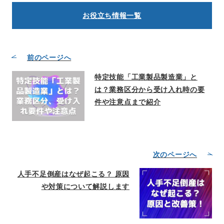
お役立ち情報一覧
前のページへ
特定技能「工業製品製造業」と
は？業務区分から受け入れ時の要
件や注意点まで紹介
次のページへ
人手不足倒産はなぜ起こる？ 原因
や対策について解説します