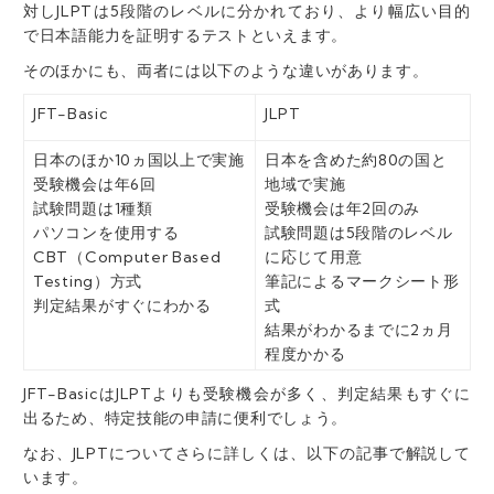
対し
JLPTは5段階のレベルに分かれており、
より幅広い目的
で日本語能力を証明するテストといえます。
そのほかにも、両者には以下のような違いがあります。
JFT-Basic
JLPT
日本のほか10ヵ国以上で実施
日本を含めた約80の国と
受験機会は年6回
地域で実施
試験問題は1種類
受験機会は年2回のみ
パソコンを使用する
試験問題は5段階のレベル
CBT（Computer Based
に応じて用意
Testing）方式
筆記によるマークシート形
判定結果がすぐにわかる
式
結果がわかるまでに2ヵ月
程度かかる
JFT-BasicはJLPTよりも受験機会が多く
、
判定結果もすぐに
出る
ため、特定技能の申請に便利でしょう。
なお、JLPTについてさらに詳しくは、以下の記事で解説して
います。