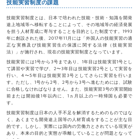
技能実習制度の課題
技能実習制度とは、日本で培われた技能・技術・知識を開発
途上地域等へ移転することによって、その地域等の経済発展
を担う人材育成に寄与することを目的とした制度です。1993
年に創設された後、2017年11月には「外国人の技能実習の適
正な実務及び技能実習生の保護に関する法律（技能実習
法）」が施行され、現在の技能実習制度となっています。
技能実習には1号から3号まであり、1年目は技能実習1号とし
て講習や実習で学び、2〜3年目は技能実習2号として実習を
行い、4〜5年目は技能実習3号としてさらに実習を行いま
す。ただし、1号から2号、2号から3号へ進むためには、試験
に合格しなければなりません。また、技能実習3号の実習開始
前または開始後1年以内に、1ヵ月以上の一時帰国も必要で
す。
技能実習制度は日本の人手不足を解消するためのものではな
く、あくまでも開発途上国
等
の人材育成をすることが主な目
的です。しかし、実際には国内の労働力とされている現実が
あり、本来の目的と実態が乖離していることが問題となって