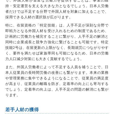
で、外国人材が豊富な労働力を提供することは、事業の維
持・安定運営を支える大きな力となるでしょう。
日本人労働
者
だけでは不足する分野で外国人材を対象に加えることで、
採用できる人材の選択肢が広がります。
特に、在留資格の「特定技能」は、人手不足が深刻な分野で
即戦力となる外国人材を受け入れるための制度であるため、
計画的に労働力を補完することに繋がり、人手不足の解消と
同時に企業成長と競争力強化に繋げることも可能です。特定
技能2号は、
在留更新の上限がなく、
長期
就労につながりやす
く、
要件を満たせば家族帯同も可能になるため、日本の労働
力人口減少対策にも大きく貢献するでしょう。
また、外国人労働者によって不足する人員を補うことで、日
本人従業員の長時間労働の改善にも繋がります。本来の業務
や管理業務に集中できるようになることで、従業員の満足度
が高まり、従業員の離職を防ぎ、定着率の向上にも寄与する
でしょう。定着率の向上は、人手不足の問題の解消にも繋が
ります。
若手人材の獲得