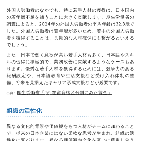
外国人労働者のなかでも、特に若手人材の獲得は、日本国内
の若年層不足を補うことに大きく貢献します。厚生労働省の
調査によると、2024年の外国人労働者の平均年齢は32.8歳で
した。外国人労働者は若年層が多いため、若手の外国人労働
者を獲得することは、長期的な人材確保にも繋がるといえる
でしょう。
また、日本で働く意欲が高い若手人材も多く、日本語やスキ
ルの習得に積極的で、業務改善に貢献するようなケースもあ
ります。優秀な若手人材を獲得するためには、競争力のある
報酬設定や、日本語教育や生活支援など受け入れ体制の整
備、将来を見据えたキャリア形成支援などが必要です。
厚生労働省「(9) 在留資格区分別にみた賃金」
出典：
組織の活性化
異なる文化的背景や価値観をもつ人材がチームに加わること
で、従来の日本企業にはない柔軟な思考が生まれ、組織の活
性化に繋がります。異なる価値観や文化を互いに尊重し合う