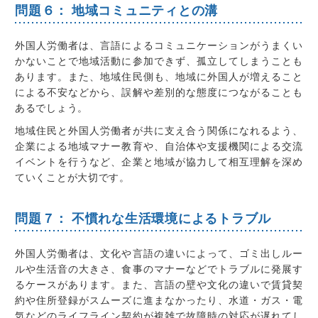
問題６： 地域コミュニティとの溝
外国人労働者は、言語によるコミュニケーションがうまくい
かないことで地域活動に参加できず、孤立してしまうことも
あります。また、地域住民側も、地域に外国人が増えること
による不安などから、誤解や差別的な態度につながることも
あるでしょう。
地域住民と外国人労働者が共に支え合う関係になれるよう、
企業による地域マナー教育や、自治体や支援機関による交流
イベントを行うなど、企業と地域が協力して相互理解を深め
ていくことが大切です。
問題７： 不慣れな生活環境によるトラブル
外国人労働者は、文化や言語の違いによって、ゴミ出しルー
ルや生活音の大きさ、食事のマナーなどでトラブルに発展す
るケースがあります。また、言語の壁や文化の違いで賃貸契
約や住所登録がスムーズに進まなかったり、水道・ガス・電
気などのライフライン契約が複雑で故障時の対応が遅れてし