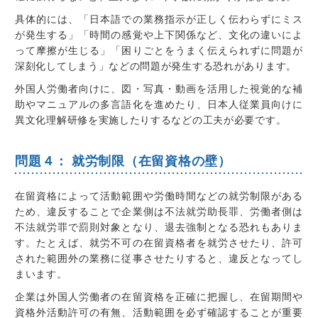
具体的には、「日本語での業務指示が正しく伝わらずにミス
が発生する」「時間の感覚や上下関係など、文化の違いによ
って摩擦が生じる」「困りごとをうまく伝えられずに問題が
深刻化してしまう」などの問題が発生する恐れがあります。
外国人労働者向けに、図・写真・動画を活用した視覚的な補
助やマニュアルの多言語化を進めたり、日本人従業員向けに
異文化理解研修を実施したりするなどの工夫が必要です。
問題４： 就労制限（在留資格の壁）
在留資格によって活動範囲や労働時間などの就労制限がある
ため、違反することで企業側は不法就労助長罪、労働者側は
不法就労罪で罰則対象となり、退去強制となる恐れもありま
す。たとえば、就労不可の在留資格者を就労させたり、許可
された範囲外の業務に従事させたりすると、違反となってし
まいます。
企業は外国人労働者の在留資格を正確に把握し、在留期間や
資格外活動許可の有無、活動範囲を必ず確認することが重要