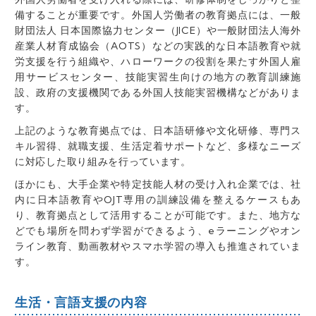
備することが重要です。外国人労働者の教育拠点には、
一般
財団法人 日本国際協力センター（
JICE
）
や
一般財団法人海外
産業人材育成協会（
AOTS
）
などの実践的な日本語教育や就
労支援を行う組織や、ハローワークの役割を果たす外国人雇
用サービスセンター、技能実習生向けの地方の教育訓練施
設、政府の支援機関である外国人技能実習機構などがありま
す。
上記のような教育拠点では、日本語研修や文化研修、専門ス
キル習得、就職支援、生活定着サポートなど、多様なニーズ
に対応した取り組みを行っています。
ほかにも、大手企業や特定技能
人材
の受け入れ企業では、社
内に日本語教育やOJT専用の訓練設備を整えるケースもあ
り、教育拠点として活用することが可能です。また、地方な
どでも場所を問わず学習ができるよう、eラーニングやオン
ライン教育、動画教材やスマホ学習の導入も推進されていま
す。
生活・言語支援の内容