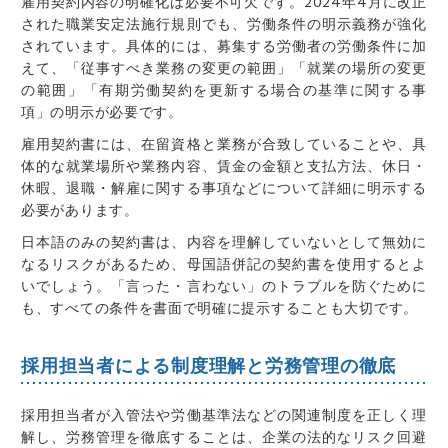
雇用契約内容の明確化は必要不可欠です。2024年4月に改正
された職業安定法施行規則でも、労働条件の明示義務が強化
されています。具体的には、募集する労働者の労働条件に加
えて、「従事すべき業務の変更の範囲」「就業の場所の変更
の範囲」「有期労働契約を更新する場合の基準に関する事
項」の明示が必要です。
雇用契約書には、在留資格と業務が合致していることや、具
体的な就業場所や業務内容、賃金の金額と支払方法、休日・
休暇、退職・解雇に関する事項などについて詳細に明示する
必要があります。
日本語のみの契約書は、内容を理解していないとして無効に
なるリスクがあるため、母国語併記の契約書を使用するとよ
いでしょう。「言った・言わない」のトラブルを防ぐために
も、すべての条件を書面で明確に提示することも大切です。
採用担当者による制度理解と労務管理の徹底
採用担当者が入管法や労働基準法などの関連制度を正しく理
解し、労務管理を徹底することは、企業の法的なリスク回避