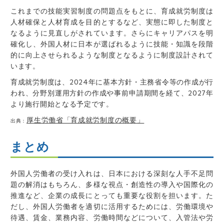
これまでの技能実習制度の問題点をもとに、育成就労制度は
人材確保と人材育成を目的とするなど、実態に即した制度と
なるように見直しがされています。さらにキャリアパスを明
確化し、外国人材に日本が選ばれるように技能・知識を段階
的に向上させられるような制度となるように制度設計されて
います。
育成就労制度は、2024年に基本方針・主務省令等の作成が行
われ、分野別運用方針の作成や事前申請期間を経て、2027年
より施行開始となる予定です。
厚生労働省「育成就労制度の概要」
出典：
まとめ
外国人労働者の受け入れは、日本における深刻な人手不足問
題の解消はもちろん、多様な視点・創造性の導入や国際化の
推進など、企業の成長にとっても重要な役割を担います。た
だし、外国人労働者を適切に活用するためには、労働環境や
待遇、賃金、業務内容、労働時間などについて、入管法や労