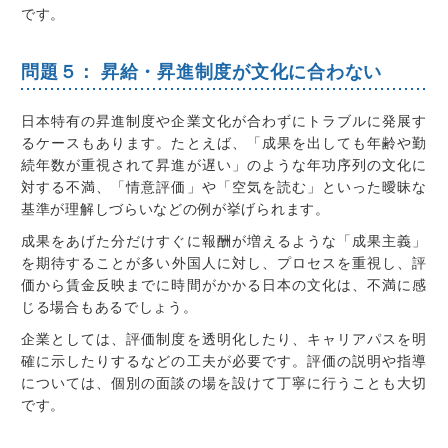
です。
問題５： 昇給・昇進制度が文化に合わない
日本特有の昇進制度や企業文化が合わずにトラブルに発展す
るケースもあります。たとえば、「成果を出しても年齢や勤
続年数が重視されて昇進が遅い」のような年功序列の文化に
対する不満、「情意評価」や「空気を読む」といった曖昧な
基準が理解しづらいなどの例が挙げられます。
成果をあげた分だけすぐに報酬が増えるような「成果主義」
を期待する
ことが多い
外国人に対し、プロセスを重視し、評
価から賃金反映までに時間がかかる日本の文化は、不満に感
じる場合もあるでしょう。
企業としては、評価制度を透明化したり、キャリアパスを明
確に示したりするなどの工夫が必要です。評価の説明や指導
については、個別の面談の場を設けて丁寧に行うことも大切
です。