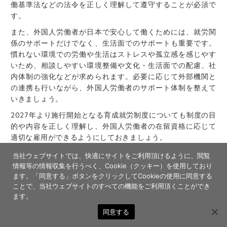
働基準法などの法令を正しく理解して遵守することが必須で
す。
また、外国人労働者が日本で安心して働くためには、就労関
係のサポートだけでなく、生活面でのサポートも重要です。
慣れない環境での労働や生活はストレスや孤立感を感じやす
いため、相談しやすい環境整備や文化・生活面での配慮、社
内体制の強化などが求められます。必要に応じて外部機関と
の連携も行いながら、外国人労働者のサポート体制を整えて
いきましょう。
2027年より施行開始となる育成就労制度についても制度の目
的や内容を正しく理解し、外国人労働者の在留資格に応じて
適切な雇用ができるようにしておきましょう。
株式会社ONODERA USER RUNは、日本語・特定技能
の専門
当社ウェブサイトでは、快適にサイトをご利用頂けるように、閲覧
教育から人材紹介、就業後の生活や資格取得
に向けた学習
支
情報等の情報収集を行うべく、Cookie（クッキー）を使用しており
援までをワンストップで行い、安定して長く働ける人財をご
ます。
「同意する」ボタンをクリックしてCookieの使用に同意する
ことで、当社ウェブサイトのすべての機能をご利用頂くことができ
紹介しております。
ます。
自社無償教育拠点である「OUR BLOOMING ACADEMY」で
同意する
教育した海外
人材
の紹介や、初めての受入れでも安心な登録
支援サービス、外国人の定着に向けた生活支援サービスな