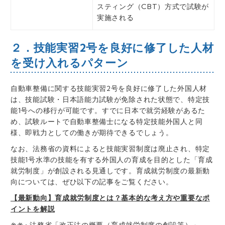
スティング（CBT）方式で試験が
実施される
２．技能実習2号を良好に修了した人材
を受け入れるパターン
自動車整備に関する技能実習2号を良好に修了した外国人材
は、技能試験・日本語能力試験が免除された状態で、特定技
能1号への移行が可能です。すでに日本で就労経験があるた
め、試験ルートで自動車整備士になる特定技能外国人と同
様、即戦力としての働きが期待できるでしょう。
なお、法務省の資料によると技能実習制度は廃止され、特定
技能1号水準の技能を有する外国人の育成を目的とした「育成
就労制度」が創設される見通しです。育成就労制度の最新動
向については、ぜひ以下の記事をご覧ください。
【最新動向】育成就労制度とは？基本的な考え方や重要なポ
イントを解説
法務省「改正法の概要（育成就労制度の創設等）」