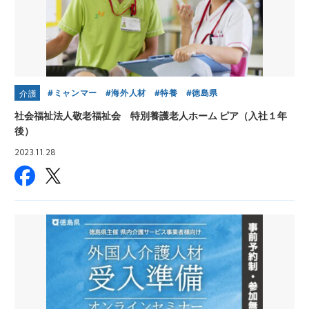
ミャンマー
海外人材
特養
徳島県
介護
社会福祉法人敬老福祉会 特別養護老人ホーム ピア（入社１年
後）
2023.11.28