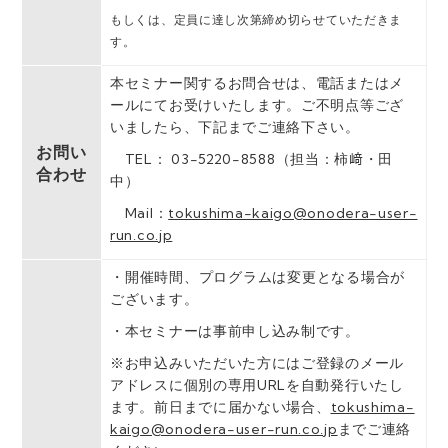
もしくは、定員に達し次第締め切らせていただきま
す。
本セミナー関するお問合せは、電話またはメ
ールにてお受けいたします。ご不明点等ござ
いましたら、下記までご連絡下さい。
お問い
TEL： 03-5220-8588（担当：柿﨑・田
合わせ
中）
Mail：
tokushima-kaigo@onodera-user-
run.co.jp
・開催時間、プログラムは変更となる場合が
ございます。
・本セミナーは事前申し込み制です。
※お申込みいただいた⽅にはご登録のメール
アドレスに個別の専用URLを⾃動発⾏いたし
ます。前日までに届かない場合、
tokushima-
kaigo@onodera-user-run.co.jp
までご連絡