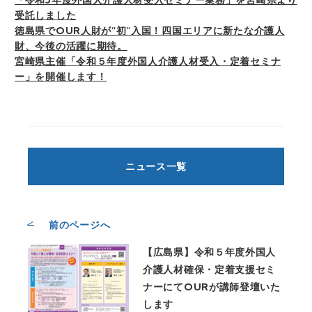
受託しました
徳島県でOUR人財が”初”入国！四国エリアに新たな介護人
財、今後の活躍に期待。
宮崎県主催「令和５年度外国人介護人材受入・定着セミナ
ー」を開催します！
ニュース一覧
前のページへ
【広島県】令和５年度外国人
介護人材確保・定着支援セミ
ナーにてOURが講師登壇いた
します