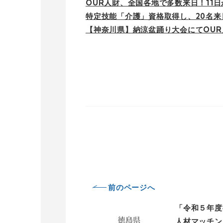
OUR人財、全国各地で多数来日！11
特定技能「介護」資格取得し、20名
【神奈川県】納涼盆踊り大会にてOU
前のページへ
「令和５年度
人材マッチン