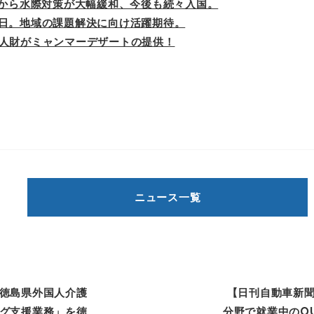
日から水際対策が大幅緩和、今後も続々入国。
来日。地域の課題解決に向け活躍期待。
R人財がミャンマーデザートの提供！
ニュース一覧
徳島県外国人介護
【日刊自動車新
グ支援業務」を徳
分野で就業中のO