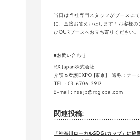
当日は当社専門スタッフがブースに
に、直接お答えいたします！お客様の
ひOURブースへお立ち寄りください。
■お問い合わせ
RX Japan株式会社
介護＆看護EXPO [東京] 通称：ナー
TEL：03-6706-2912
E-mail：nse.jp@rxglobal.com
関連投稿:
「神奈川ローカルSDGsカップ」に協