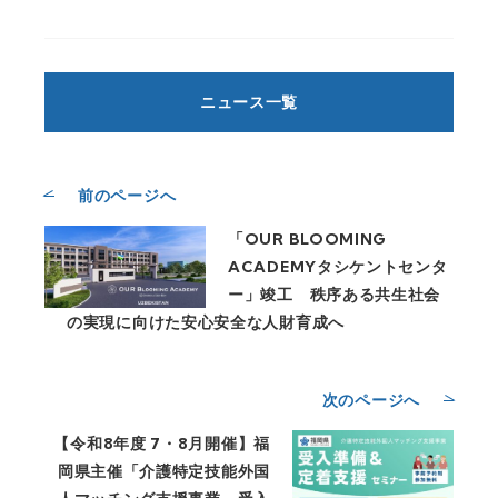
ニュース一覧
前のページへ
「OUR BLOOMING
ACADEMYタシケントセンタ
ー」竣工 秩序ある共生社会
の実現に向けた安心安全な人財育成へ
次のページへ
【令和8年度 7・8月開催】福
岡県主催「介護特定技能外国