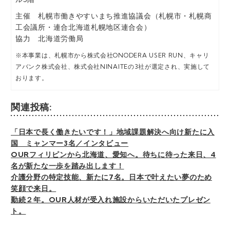
主催 札幌市働きやすいまち推進協議会（札幌市・札幌商
工会議所・連合北海道札幌地区連合会）
協力 北海道労働局
※本事業は、札幌市から株式会社ONODERA USER RUN、キャリ
アバンク株式会社、株式会社NINAITEの3社が選定され、実施して
おります。
関連投稿:
「日本で長く働きたいです！」地域課題解決へ向け新たに入
国 ミャンマー3名／インタビュー
OURフィリピンから北海道、愛知へ。待ちに待った来日、4
名が新たな一歩を踏み出します！
介護分野の特定技能、新たに7名。日本で叶えたい夢のため
笑顔で来日。
勤続２年。OUR人材が受入れ施設からいただいたプレゼン
ト。