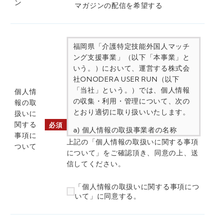
ン
マガジンの配信を希望する
福岡県「介護特定技能外国人マッチ
ング支援事業」（以下「本事業」と
いう。）において、運営する株式会
社ONODERA USER RUN（以下
「当社」という。）では、個人情報
個人情
の収集・利用・管理について、次の
報の取
とおり適切に取り扱いいたします。
扱いに
関する
必須
a) 個人情報の取扱事業者の名称
事項に
株式会社ONODERA USER RUN
上記の「個人情報の取扱いに関する事項
ついて
について」をご確認頂き、同意の上、送
b) 個人情報保護管理者の氏名または
信してください。
職名、所属及び連絡先
所属：代表取締役副社長 連絡先：
「個人情報の取扱いに関する事項につ
https://onodera-user-
いて」に同意する。
run.co.jp/inquiry/
c) 個人情報の利用目的