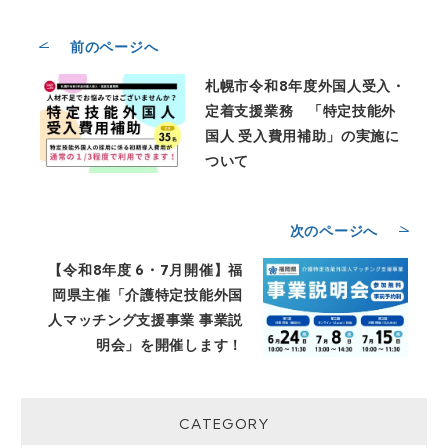
の手間が省け、一層便利に利用して
いただくためにクッキーを使用して
前のページへ
います。
◆個人関連情報について：入力され
札幌市令和8年度外国人受入・
た個人情報は、当社と提携する第三
定着支援業務 「特定技能外
者から取得したクッキー等の個人関
国人 受入費用補助」の実施に
連情報と紐づけて上記の利用目的で
ついて
利用する場合があります。
◆個人情報の安全管理措置につい
て：このサイトは、SSL（Secure
次のページへ
Socket Layer)暗号化措置により、
個人情報への不正アクセス、その盗
【令和8年度 6・7月開催】福
用などから保護しております。取得
岡県主催「介護特定技能外国
した個人情報は、漏洩、滅失又は毀
人マッチング支援事業 事業説
損の防止と是正、その他個人情報の
明会」を開催します！
安全管理のために、必要かつ適切な
措置を講じています。
＜お問合せ先＞ 株式会社
CATEGORY
ONODERA USER RUN 個人情報