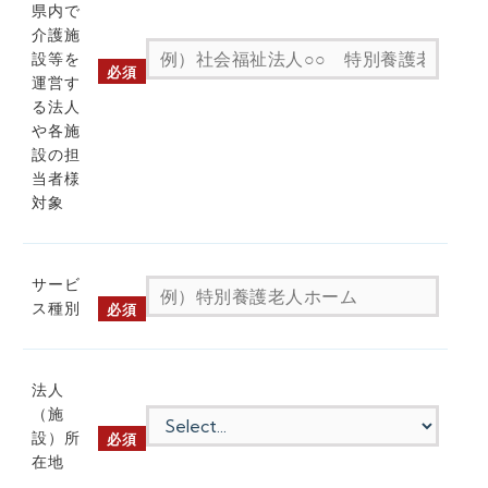
県内で
介護施
設等を
必須
運営す
る法人
や各施
設の担
当者様
対象
サービ
ス種別
必須
法人
（施
設）所
必須
在地