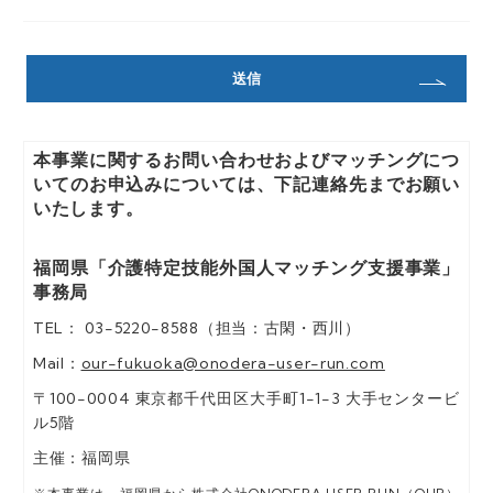
入力された個人情報は、お問合せへ
の対応のために利用します。
d) 個人情報の第三者提供
法令の要請に基づく場合を除き、取
得した個人情報をご本人の同意な
く、第三者に提供することはありま
本事業に関するお問い合わせおよびマッチングにつ
せん。
いてのお申込みについては、下記連絡先までお願い
いたします。
e) 個人情報の取扱いの委託
当個人情報の取扱いを委託すること
福岡県「介護特定技能外国人マッチング支援事業」
があります。委託にあたっては、委
事務局
託先における個人情報の安全管理が
図られるよう、委託先に対する必要
TEL： 03-5220-8588（担当：古閑・西川）
かつ適切な監督を行います。
Mail：
our-fukuoka@onodera-user-run.com
f) 当社の保有個人データ又は第三者
〒100-0004 東京都千代田区大手町1-1-3 大手センタービ
提供記録の開示等の請求等に応じる
ル5階
問合わせ窓口
ご本人からの求めにより、当社が取
主催：福岡県
得した保有個人データの利用目的の