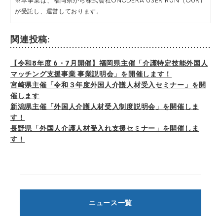
※本事業は、福岡県から株式会社ONODERA USER RUN（OUR）
通知、開示、内容の訂正、追加又は
が受託し、運営しております。
削除、利用の停止、消去及び第三者
への提供の停止（「開示等」とい
う）又は第三者提供記録の開示等に
関連投稿:
応じます。開示等の請求等に応じる
窓口は、以下の「お問合せ先」をご
【令和8年度 6・7月開催】福岡県主催「介護特定技能外国人
覧ください。
マッチング支援事業 事業説明会」を開催します！
宮崎県主催「令和３年度外国人介護人材受入セミナー」を開
g) 個人情報の入力項目について
催します
個人情報の各入力項目への入力は、
新潟県主催「外国人介護人材受入制度説明会」を開催しま
任意となっておりますが、主要な項
す！
目（※印項目）に入力がない場合
長野県「外国人介護人材受入れ支援セミナー」を開催しま
は、お問合わせの内容によっては対
す！
応できない場合があります。
h) 本人が容易に認識できない方法に
よる個人情報の取得
当サイトでは、サイトのユーザービ
リティーの向上に役立てるためのア
クセスログの収集と、お客様がサイ
ニュース一覧
トを再度訪れたときに個人情報入力