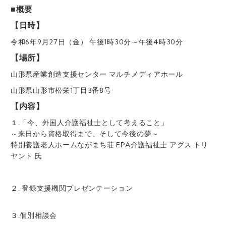
■概要
【日時】
令和6年9月27日（金） 午後1時30分～午後4時30分
【場所】
山形県産業創造支援センター マルチメディアホール
山形県山形市松栄1丁目3番8号
【内容】
１.「今、外国人介護福祉士として考えること」
～来日から資格取得まで、そして今後の夢～
特別養護老人ホームながまち荘 EPA介護福祉士 アグス トリ
ヤント 氏
２. 登録支援機関プレゼンテーション
３.個別相談会