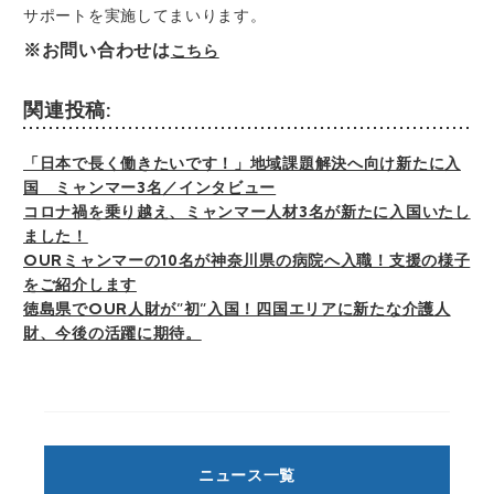
サポートを実施してまいります。
※お問い合わせは
こちら
関連投稿:
「日本で長く働きたいです！」地域課題解決へ向け新たに入
国 ミャンマー3名／インタビュー
コロナ禍を乗り越え、ミャンマー人材3名が新たに入国いたし
ました！
OURミャンマーの10名が神奈川県の病院へ入職！支援の様子
をご紹介します
徳島県でOUR人財が”初”入国！四国エリアに新たな介護人
財、今後の活躍に期待。
ニュース一覧