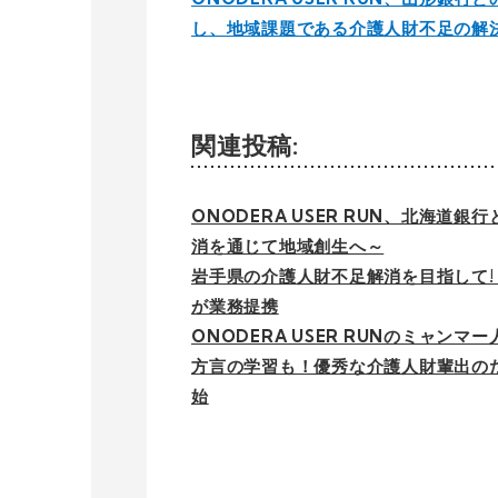
し、地域課題である介護人財不足の解
関連投稿:
ONODERA USER RUN、北海道
消を通じて地域創生へ～
岩手県の介護人財不足解消を目指して! O
が業務提携
ONODERA USER RUNのミャン
方言の学習も！優秀な介護人財輩出の
始