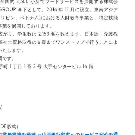
 は、全国約 2,500 か所でフードサービスを展開する株式会
GROUP 傘下として、2016 年 11 月に設立。東南アジア
ィリピン、ベトナム)における人財教育事業と、特定技能
事業を展開しております。
に広がり、学生数は 2,153 名を数えます。日本語・介護教
福祉士資格取得の支援までワンストップで行うことによ
いたします。
関です。
 1 丁目 1 番 3 号 大手センタービル 16 階
/
PDF形式）
銀行との業務提携を締結 ～山形銀行顧客へのサービス紹介を通