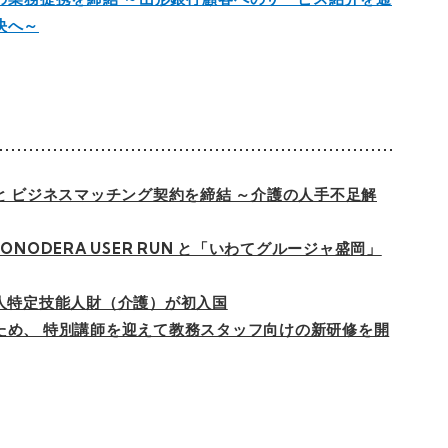
決へ～
銀行と ビジネスマッチング契約を締結 ～介護の人手不足解
NODERA USER RUN と「いわてグルージャ盛岡」
マー人特定技能人財（介護）が初入国
ため、 特別講師を迎えて教務スタッフ向けの新研修を開