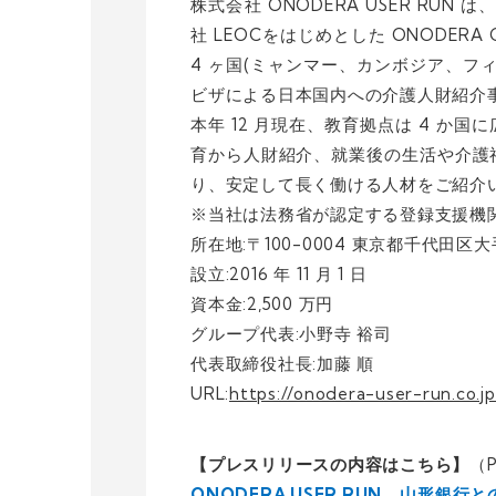
株式会社 ONODERA USER RUN
社 LEOCをはじめとした ONODERA 
4 ヶ国(ミャンマー、カンボジア、フ
ビザによる日本国内への介護人財紹介
本年 12 月現在、教育拠点は 4 か国
育から人財紹介、就業後の生活や介護
り、安定して長く働ける人材をご紹介
※当社は法務省が認定する登録支援機
所在地:〒100-0004 東京都千代田区大手町
設立:2016 年 11 月 1 日
資本金:2,500 万円
グループ代表:小野寺 裕司
代表取締役社長:加藤 順
URL:
https://onodera-user-run.co.jp
【プレスリリースの内容はこちら】
（
ONODERA USER RUN、山形