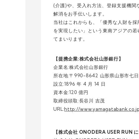
(介護)や、受入れ方法、登録支援機
解消をお手伝いします。
当社はこれからも、「優秀な人財を採
を実現したい」という東南アジアの若
てまいります。
【提携企業:株式会社山形銀行】
企業名:株式会社山形銀行
所在地:〒990-8642 山形県山形市七日町
設立:1896 年 4 月 14 日
資本金:120 億円
取締役頭取:長谷川 吉茂
URL:
http://www.yamagatabank.co.j
【株式会社 ONODERA USER RUN