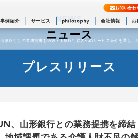
お問い合わ
NEWS
事例紹介
サービス
philosophy
会社情報
お
ニュース
RUN、山形銀行との業務提携を締結 ~山形銀行顧客へのサービス紹介を通し
プレスリリース
R RUN、山形銀行との業務提携を締
、地域課題である介護人財不足の解