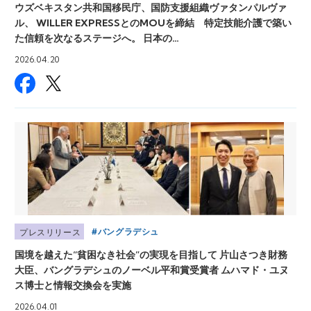
ウズベキスタン共和国移民庁、国防支援組織ヴァタンパルヴァ
ル、 WILLER EXPRESSとのMOUを締結 特定技能介護で築い
た信頼を次なるステージへ。 日本の…
2026.04.20
バングラデシュ
プレスリリース
国境を越えた“貧困なき社会”の実現を目指して 片山さつき財務
大臣、バングラデシュのノーベル平和賞受賞者 ムハマド・ユヌ
ス博士と情報交換会を実施
2026.04.01