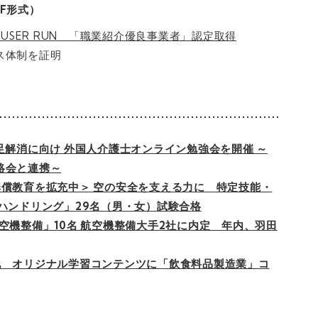
F形式）
 USER RUN 「職業紹介優良事業者」認定取得
ス体制を証明
財不足解消に向け 外国人介護士オンライン勉強会を開催 ～
絡会と連携～
償教育を拡充中＞ 空の安全を支える力に 特定技能・
ハンドリング」29名（男・女）試験合格
空機整備」10名 航空機整備大手2社に内定 年内、羽田
化 オリジナル学習コンテンツに「飲食料品製造業」コ