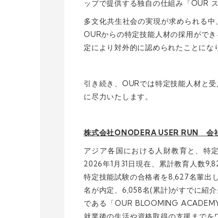
ップで提供する独自の仕組み「OUR 
多文化共生社会の実現が求められる中
OURからの特定技能人材の採用がで
定により対外的に認められたことにな
引き続き、OURでは特定技能人材と
に尽力いたします。
株式会社ONODERA USER RUN 
アジア各国における人財教育と、特
2026年1月31日現在、累計教育人数9
特定技能試験の合格者を8,627名輩出
名が内定、6,058名(累計)がすでに
である「OUR BLOOMING AC
就業後の生活や資格取得の支援までを