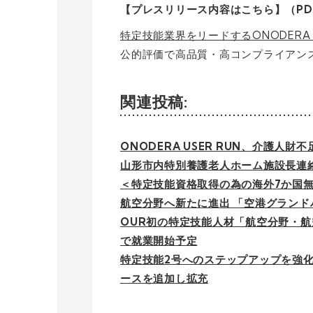
【プレスリリース内容はこちら】（PD
特定技能業界をリードするONODERA
公的評価で高品質・高コンプライアン
関連投稿:
ONODERA USER RUN、介護人
山形市内特別養護老人ホーム施設長連
＜特定技能資格取得の為の海外7か国無
航空分野へ新たに進出 「空港グランド
OUR初の特定技能人材「航空分野・航
で就業開始予定
特定技能2号へのステップアップを強
ースを追加し拡充