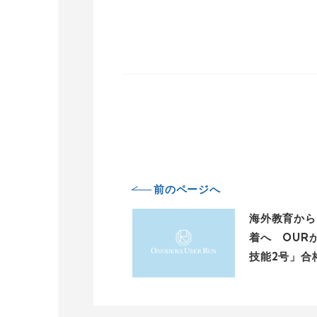
前のページへ
海外教育から
着へ OUR
技能2号」合