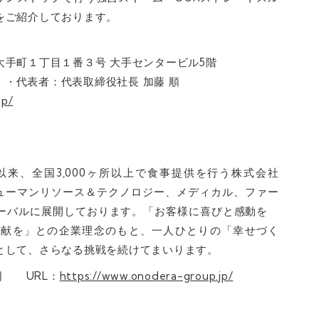
をご紹介しております。
田区大手町１丁目１番３号 大手センタービル5階
億円 • 代表者：代表取締役社長 加藤 順
jp/
の創業以来、全国3,000ヶ所以上で食事提供を行う株式会社
ヒューマンリソース＆テクノロジー、メディカル、ファー
ローバルに展開しております。「お客様に喜びと感動を
貢献を」との企業理念のもと、一人ひとりの「幸せづく
として、さらなる挑戦を続けてまいります。
司 URL：
https://www.onodera-group.jp/