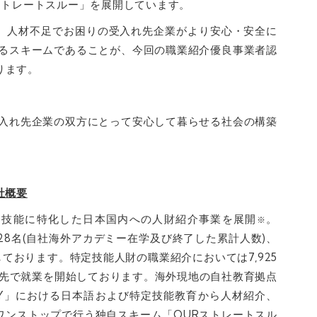
ストレートスルー」を展開しています。
、人材不足でお困りの受入れ先企業がより安心・安全に
きるスキームであることが、今回の職業紹介優良事業者認
ります。
受入れ先企業の双方にとって安心して暮らせる社会の構築
会社概要
定技能に特化した日本国内への人財紹介事業を展開
。
※
,828名(自社海外アカデミー在学及び終了した累計人数)、
しております。特定技能人財の職業紹介においては7,925
紹介先で就業を開始しております。海外現地の自社教育拠点
ADEMY」における日本語および特定技能教育から人材紹介、
ワンストップで行う独自スキーム「OURストレートスル