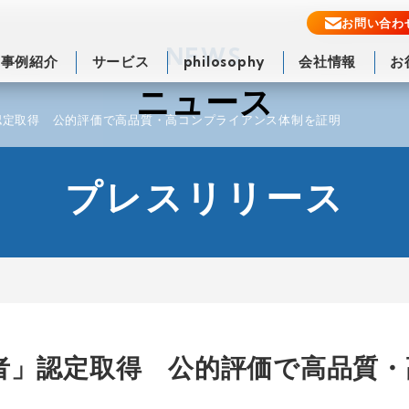
お問い合わ
NEWS
事例紹介
サービス
philosophy
会社情報
お
ニュース
認定取得 公的評価で高品質・高コンプライアンス体制を証明
プレスリリース
者」認定取得 公的評価で高品質