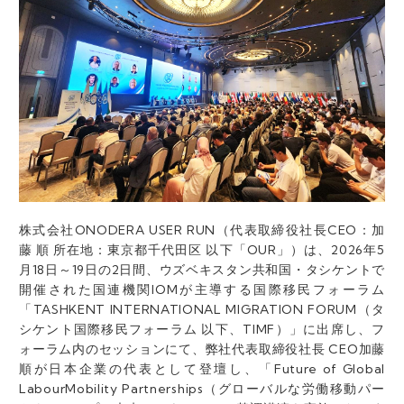
株式会社ONODERA USER RUN（代表取締役社長CEO：加
藤 順 所在地：東京都千代田区 以下「OUR」）は、2026年5
月18日～19日の2日間、ウズベキスタン共和国・タシケントで
開催された国連機関IOMが主導する国際移民フォーラム
「TASHKENT INTERNATIONAL MIGRATION FORUM（タ
シケント国際移民フォーラム 以下、TIMF）」に出席し、フ
ォーラム内のセッションにて、弊社代表取締役社長 CEO加藤
順が日本企業の代表として登壇し、「Future of Global
LabourMobility Partnerships（グローバルな労働移動パー