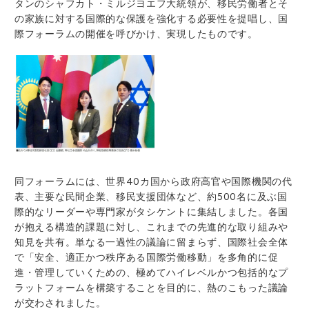
タンのシャフカト・ミルジヨエフ大統領が、移民労働者とそ
の家族に対する国際的な保護を強化する必要性を提唱し、国
際フォーラムの開催を呼びかけ、実現したものです。
同フォーラムには、世界40カ国から政府高官や国際機関の代
表、主要な民間企業、移民支援団体など、約500名に及ぶ国
際的なリーダーや専門家がタシケントに集結しました。各国
が抱える構造的課題に対し、これまでの先進的な取り組み
や
知見を共有。単なる一過性の議論に留まらず、国際社会全体
で「安全、適正かつ秩序ある国際労働移動」を多角的に促
進・管理していくための、極めてハイレベルかつ包括的なプ
ラットフォームを構築することを目的に、熱のこもった議論
が交わされました。