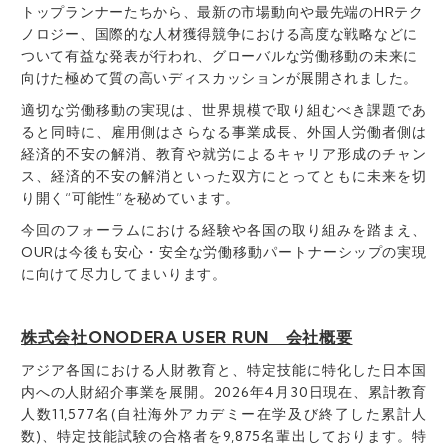
トップランナーたちから、最新の市場動向や最先端のHRテク
ノロジー、国際的な人材獲得競争における高度な戦略などに
ついて有益な発表が行われ、グローバルな労働移動の未来に
向けた極めて質の高いディスカッションが展開されました。
適切な労働移動の実現は、世界規模で取り組むべき課題であ
ると同時に、雇用側はさらなる事業成長、外国人労働者側は
経済的不安の解消、教育や就労によるキャリア形成のチャン
ス、経済的不安の解消といった双方にとってともに未来を切
り開く“可能性”を秘めています。
今回のフォーラムにおける経験や各国の取り組みを踏まえ、
OURは今後も安心・安全な労働移動パートナーシップの実現
に向けて尽力してまいります。
株式会社ONODERA USER RUN 会社概要
アジア各国における人財教育と、特定技能に特化した日本国
内への人財紹介事業を展開。2026年4月30日現在、累計教育
人数11,577名(自社海外アカデミー在学及び終了した累計人
数)、特定技能試験の合格者を9,875名輩出しております。特