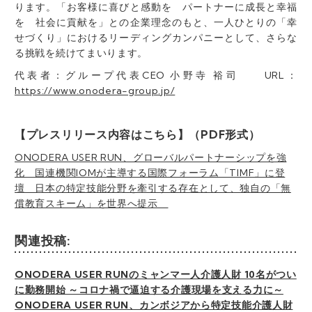
ります。「お客様に喜びと感動を パートナーに成長と幸福
を 社会に貢献を」との企業理念のもと、一人ひとりの「幸
せづくり」におけるリーディングカンパニーとして、さらな
る挑戦を続けてまいります。
代表者：グループ代表CEO 小野寺 裕司 URL：
https://www.onodera-group.jp/
【プレスリリース内容はこちら】（PDF形式）
ONODERA USER RUN、グローバルパートナーシップを強
化 国連機関IOMが主導する国際フォーラム「TIMF」に登
壇 日本の特定技能分野を牽引する存在として、独自の「無
償教育スキーム」を世界へ提示
関連投稿:
ONODERA USER RUNのミャンマー人介護人財 10名がつい
に勤務開始 ～コロナ禍で逼迫する介護現場を支える力に～
ONODERA USER RUN、カンボジアから特定技能介護人財