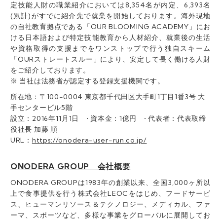
定技能人財の職業紹介においては8,354名が内定、6,393名
(累計)がすでに紹介先で就業を開始しております。海外現地
の自社教育拠点である「OUR BLOOMING ACADEMY」にお
ける日本語および特定技能教育から人材紹介、就業後の生活
や資格取得の支援までをワンストップで行う独自スキーム
「OURストレートスルー」により、安定して長く働ける人財
をご紹介しております。
※ 当社は法務省が認定する登録支援機関です。
所在地：〒100-0004 東京都千代田区大手町1丁目1番3号 大
手センタービル5階
設立：2016年11月1日 • 資本金：1億円 • 代表者：代表取締
役社長 加藤 順
URL：
https://onodera-user-run.co.jp/
ONODERA GROUP 会社概要
ONODERA GROUPは1983年の創業以来、全国3,000ヶ所以
上で食事提供を行う株式会社LEOCをはじめ、フードサービ
ス、ヒューマンリソース＆テクノロジー、メディカル、ファ
ーマ、スポーツなど、多様な事業をグローバルに展開してお