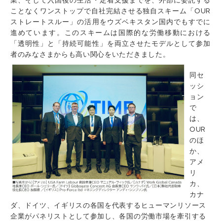
業、そして入国後の生活・定着支援までを、外部に委託する
ことなくワンストップで自社完結させる独自スキーム「OUR
ストレートスルー」の活用をウズベキスタン国内でもすでに
進めています。このスキームは国際的な労働移動における
「透明性」と「持続可能性」を両立させたモデルとして参加
者のみなさまからも高い関心をいただきました。
同セ
ッシ
ョン
で
は、
OUR
のほ
か、
アメ
リ
カ、
カナ
ダ、ドイツ、イギリスの各国を代表するヒューマンリソース
企業がパネリストとして参加し、各国の労働市場を牽引する