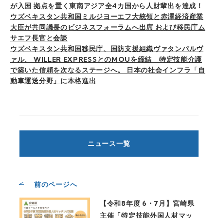
が入国 拠点を置く東南アジア全4カ国から人財輩出を達成！
ウズベキスタン共和国ミルジヨーエフ大統領と赤澤経済産業
大臣が共同議長のビジネスフォーラムへ出席 および移民庁ム
サエフ長官と会談
ウズベキスタン共和国移民庁、国防支援組織ヴァタンパルヴ
ァル、 WILLER EXPRESSとのMOUを締結 特定技能介護
で築いた信頼を次なるステージへ。 日本の社会インフラ「自
動車運送分野」に本格進出
ニュース一覧
前のページへ
【令和8年度 6・7月】宮崎県
主催「特定技能外国人材マッ