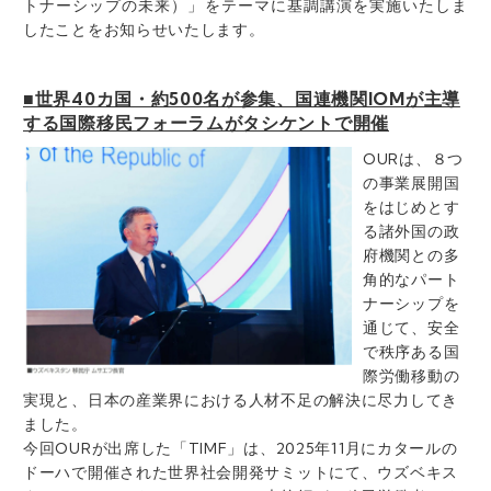
トナーシップの未来）」をテーマに基調講演を実施いたしま
したことをお知らせいたします。
■世界40カ国・約500名が参集、国連機関IOMが主導
する国際移民フォーラムがタシケントで開催
OURは、８つ
の事業展開国
をはじめとす
る諸外国の政
府機関との多
角的なパート
ナーシップを
通じて、安全
で秩序ある国
際労働移動の
実現と、日本の産業界における人材不足の解決に尽力してき
ました。
今回OURが出席した「TIMF」は、2025年11月にカタールの
ドーハで開催された世界社会開発サミットにて、ウズベキス