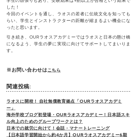
学生の頑張りもあり、受験結果は9割以上が合格という結果で
した！
今回のイベントを通し、ラオスの若者に伝統文化を知っても
らい、学生とインストラクターの距離が縮まるよい機会にな
ったと思います。
引き続き、OURラオスアカデミーではラオスと日本の懸け橋
になるよう、学生の夢に実現に向けてサポートしてまいりま
す。
※お問い合わせは
こちら
関連投稿:
ラオスに開校！ 自社無償教育拠点「OURラオスアカデミ
ー」
海外学校ブログ初登場・OURラオスアカデミー！日本語スキ
ル向上のためのグループワークとは？
日本での就労に向けて！会話・マナートレーニング
【日本語学習開始から約4か月】OURラオスアカデミー6期