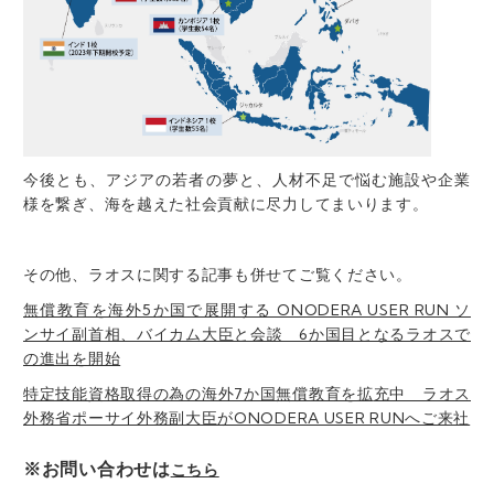
今後とも、アジアの若者の夢と、人材不足で悩む施設や企業
様を繋ぎ、海を越えた社会貢献に尽力してまいります。
その他、ラオスに関する記事も併せてご覧ください。
無償教育を海外5か国で展開する ONODERA USER RUN ソ
ンサイ副首相、バイカム大臣と会談 6か国目となるラオスで
の進出を開始
特定技能資格取得の為の海外7か国無償教育を拡
充中 ラオス
外務省ポーサイ外務副大臣がONODERA
USER RUNへご来社
※お問い合わせは
こちら