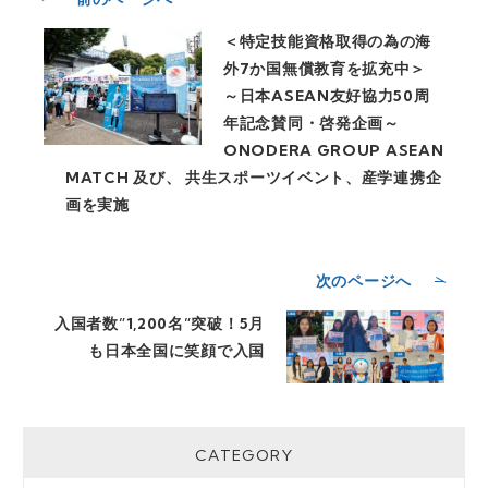
＜特定技能資格取得の為の海
外7か国無償教育を拡充中＞
～日本ASEAN友好協力50周
年記念賛同・啓発企画～
ONODERA GROUP ASEAN
MATCH 及び、 共生スポーツイベント、産学連携企
画を実施
次のページへ
入国者数”1,200名”突破！5月
も日本全国に笑顔で入国
CATEGORY