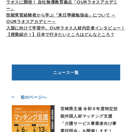
ラオスに開校！ 自社無償教育拠点「OURラオスアカデミ
ー」
技能実習経験者から学ぶ「来日準備勉強会」について ～
OURラオスアカデミー～
入国に向けて学習中。OURラオス人材内定者インタビュー！
【授業紹介！】日本で行きたいところはどんなところ？
ニュース一覧
前のページへ
宮崎県主催 令和６年度特定技
能外国人材マッチング支援
「介護サービス事業者向け事
業説明会」を開催します！