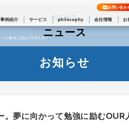
お問い合わ
NEWS
事例紹介
サービス
philosophy
会社情報
お
ニュース
って勉強に励むOUR人材！
お知らせ
ー。夢に向かって勉強に励むOUR