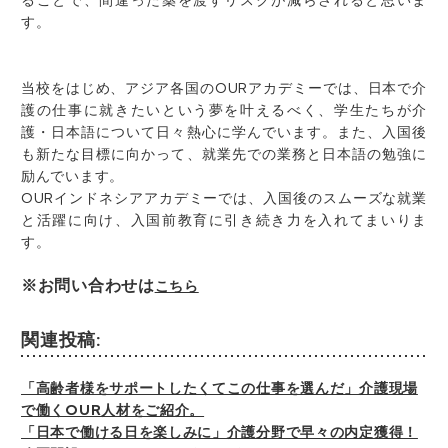
ることで、間違った薬を渡すリスクが減らされると思いま
す。
当校をはじめ、アジア各国のOURアカデミーでは、日本で介
護の仕事に就きたいという夢を叶えるべく、学生たちが介
護・日本語について日々熱心に学んでいます。また、入国後
も新たな目標に向かって、就業先での業務と日本語の勉強に
励んでいます。
OURインドネシアアカデミーでは、入国後のスムーズな就業
と活躍に向け、入国前教育に引き続き力を入れてまいりま
す。
※お問い合わせは
こちら
関連投稿:
「高齢者様をサポートしたくてこの仕事を選んだ」介護現場
で働くOUR人材をご紹介。
「日本で働ける日を楽しみに」介護分野で早々の内定獲得！