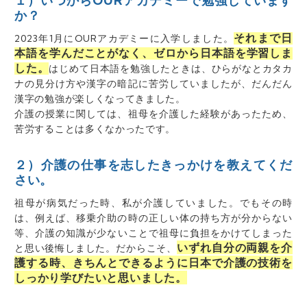
１）いつからOURアカデミーで勉強しています
か？
それまで日
2023年1月にOURアカデミーに入学しました。
本語を学んだことがなく、ゼロから日本語を学習しま
した。
はじめて日本語を勉強したときは、ひらがなとカタカ
ナの見分け方や漢字の暗記に苦労していましたが、だんだん
漢字の勉強が楽しくなってきました。
介護の授業に関しては、祖母を介護した経験があったため、
苦労することは多くなかったです。
２）介護の仕事を志したきっかけを教えてくだ
さい。
祖母が病気だった時、私が介護していました。でもその時
は、例えば、移乗介助の時の正しい体の持ち方が分からない
等、
介護の知識が少ないことで祖母に負担をかけてしまった
いずれ自分の両親を介
と思い
後悔しました。だからこそ、
護する時、きちんとできるように日本で介護の技術を
しっかり学びたいと思いました。