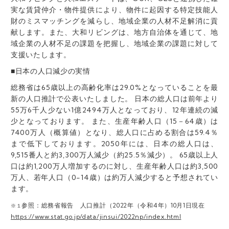
実な賃貸仲介・物件提供により、物件に起因する特定技能人
財のミスマッチングを減らし、地域企業の人材不足解消に貢
献します。また、大和リビングは、地方自治体を通じて、地
域企業の人材不足の課題を把握し、地域企業の課題に対して
支援いたします。
■日本の人口減少の実情
総務省は65歳以上の高齢化率は29.0%となっていることを最
新の人口推計で公表いたしました。 日本の総人口は前年より
55万6千人少ない1億2494万人となっており、12年連続の減
少となっております。 また、生産年齢人口（15－64歳）は
7400万人（概算値）となり、総人口に占める割合は59.4％
まで低下しております。2050年には、日本の総人口は、
9,515番人と約3,300万人減少（約25.5％減少）。 65歳以上人
口は約1,200万人増加するのに対し、生産年齢人口は約3,500
万人、若年人口（0-14歳）は約万人減少すると予想されてい
ます。
参照：総務省報告 人口推計（2022年（令和4年）10月1日現在
※１
https://www.stat.go.jp/data/jinsui/2022np/index.html