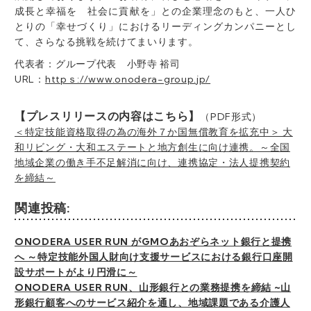
成長と幸福を 社会に貢献を」との企業理念のもと、一人ひ
とりの「幸せづくり」におけるリーディングカンパニーとし
て、さらなる挑戦を続けてまいります。
代表者：グループ代表 小野寺 裕司
URL：
httpｓ://www.onodera-group.jp/
【プレスリリースの内容はこちら】
（PDF形式）
＜特定技能資格取得の為の海外７か国無償教育を拡充中＞ 大
和リビング・大和エステートと地方創生に向け連携。～全国
地域企業の働き手不足解消に向け、連携協定・法人提携契約
を締結～
関連投稿:
ONODERA USER RUN がGMOあおぞらネット銀行と提携
へ ～特定技能外国人財向け支援サービスにおける銀行口座開
設サポートがより円滑に～
ONODERA USER RUN、山形銀行との業務提携を締結 ~山
形銀行顧客へのサービス紹介を通し、地域課題である介護人