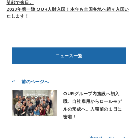
笑顔で来日。
2023年第一陣 OUR人財入国！本年も全国各地へ続々入国い
たします！
ニュース一覧
前のページへ
OURグループ内施設へ初入
職、自社雇用からロールモデ
ルの形成へ。入職前の１日に
密着！