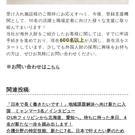
受け入れ施設様のご期待にお応えすべく、今後、登録支援機
関として、10名の活躍と職場定着に向けた様々な支援に取り
組んでまいります！
当社が海外人財をご紹介したお客様に関しては、すでに申請
600名以上
手続きを進めており、現在
が入国し、新生活をス
タートしています。少しでも外国人財の採用に興味をお持ち
の方は、ぜひお気軽にお問い合わせください。
※お問い合わせは
こちら
関連投稿:
「日本で長く働きたいです！」地域課題解決へ向け新たに入
国 ミャンマー3名／インタビュー
OURフィリピンから北海道、愛知へ。待ちに待った来日、4
名が新たな一歩を踏み出します！
介護分野の特定技能、新たに7名。日本で叶えたい夢のため