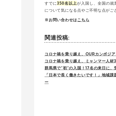
すでに
350名以上
が入国し、全国の就
について気になる点やご不明な点がご
※お問い合わせは
こちら
関連投稿:
コロナ禍を乗り越え、OURカンボジア
コロナ禍を乗り越え、ミャンマー人材
群馬県で”初”の入国！17名の来日に
「日本で長く働きたいです！」地域課
ー