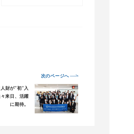
次のページへ
人財が”初”入
続々来日、活躍
に期待。