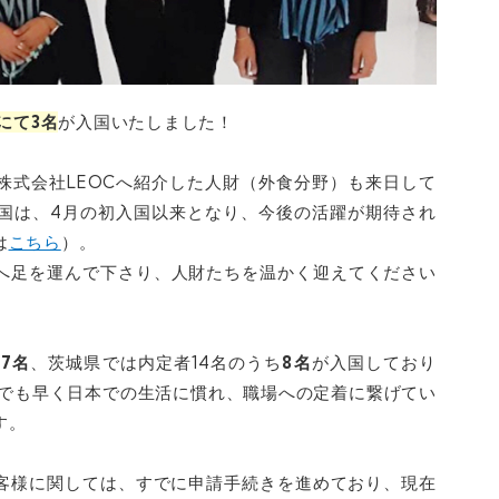
にて3
名
が
入国いたしました！
株式会社LEOCへ紹介した人財（外食分野）も来日して
国は、4月の初入国以来となり、今後の活躍が期待され
は
こちら
）。
へ足を運んで下さり、人財たちを温かく迎えてください
87名
、茨城県では内定者14名のうち
8名
が入国しており
日でも早く日本での生活に慣れ、職場への定着に繋げてい
す。
客様に関しては、
すでに申請手続きを進めており、現在