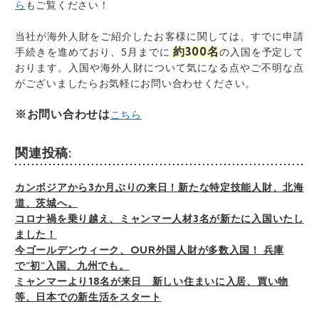
ら
もご覧ください！
当社が海外人財をご紹介したお客様に関しては、
すでに申請
約300名
手続きを進めており、5月までに
の入国を予定して
おります。入国や海外人財について気になる点やご不明な点
がございましたら
お気軽にお問い合わせください。
※お問い合わせは
こちら
関連投稿:
カンボジアから3か月ぶりの来日！新たな特定技能人財、北海
道、茨城へ。
コロナ禍を乗り越え、ミャンマー人材3名が新たに入国いたし
ました！
今ゴールデンウィーク、OUR外国人財が多数入国！ 兵庫
で“初”入国、九州でも。
ミャンマーより18名が来日 新しい住まいに入居、買い物
等、日本での新生活をスタート