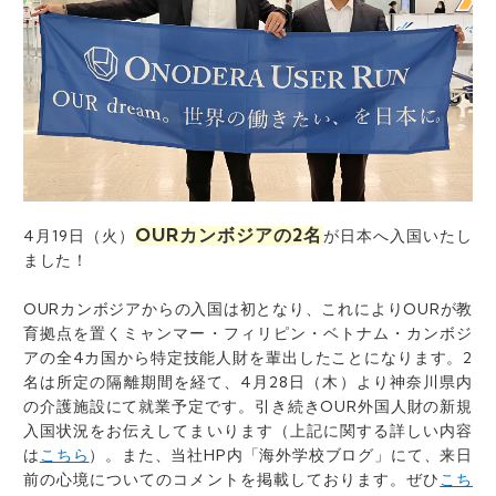
OURカンボジアの2名
4月19日（火）
が日本へ入国いたし
ました！
OURカンボジアからの入国は初となり、これによりOURが教
育拠点を置くミャンマー・フィリピン・ベトナム・カンボジ
アの全4カ国から特定技能人財を輩出したことになります。2
名は所定の隔離期間を経て、4月28日（木）より神奈川県内
の介護施設にて就業予定です。引き続きOUR外国人財の新規
入国状況をお伝えしてまいります（上記に関する詳しい内容
は
こちら
）。また、当社HP内「海外学校ブログ」にて、来日
前の心境についてのコメントを掲載しております。ぜひ
こち