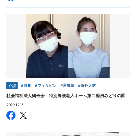
特養
フィリピン
宮城県
海外人材
介護
社会福祉法人鶴寿会 特別養護老人ホーム第二釜房みどりの園
2022.12.15