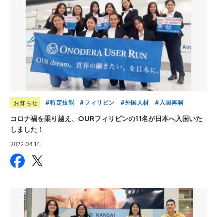
特定技能
フィリピン
外国人材
入国再開
お知らせ
コロナ禍を乗り越え、OURフィリピンの11名が日本へ入国いた
しました！
2022.04.14