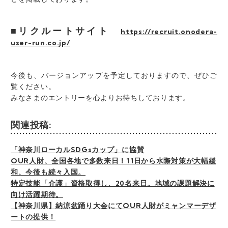
■リクルートサイト
https://recruit.onodera-
user-run.co.jp/
今後も、バージョンアップを予定しておりますので、ぜひご
覧ください。
みなさまのエントリーを心よりお待ちしております。
関連投稿:
「神奈川ローカルSDGsカップ」に協賛
OUR人財、全国各地で多数来日！11日から水際対策が大幅緩
和、今後も続々入国。
特定技能「介護」資格取得し、20名来日。地域の課題解決に
向け活躍期待。
【神奈川県】納涼盆踊り大会にてOUR人財がミャンマーデザ
ートの提供！