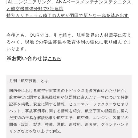
JALエンジニアリング、ANAベースメンテナンステクニクス
と航空機整備分野で3社連携
特別カリキュラム修了の人材が羽田で新たな一歩を踏み出す
今後とも、OURでは、引き続き、航空業界の人材需要に応え
るべく、現地での学生募集や教育体制の強化に取り組んでま
いります。
※お問い合わせは
こちら
月刊「航空技術」とは
国内外における航空宇宙業界のトピックスを多方面にわたり紹介。
航空宇宙に関する最先端技術や話題性に富んだテーマについて特別
記事を掲載。安全に関する情報、ヒューマン・ファクターやヒヤリ
ハット、事故事例等に関する情報を紹介。航空宇宙の話題性に富ん
だ技術の平易な解説記事や航空工学、航空機、エンジン、装備品の
開発・設計、製造、整備、運航、新技術、新素材、グランドハンド
リングなどを取り上げて解説。