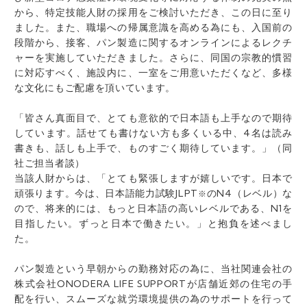
から、特定技能人財の採用をご検討いただき、この日に至り
ました。また、職場への帰属意識を高める為にも、入国前の
段階から、接客、パン製造に関するオンラインによるレクチ
ャーを実施していただきました。さらに、同国の宗教的慣習
に対応すべく、施設内に、一室をご用意いただくなど、多様
な文化にもご配慮を頂いています。
「皆さん真面目で、とても意欲的で日本語も上手なので期待
しています。話せても書けない方も多くいる中、4名は読み
書きも、話しも上手で、ものすごく期待しています。」（同
社ご担当者談）
当該人財からは、「とても緊張しますが嬉しいです。日本で
頑張ります。今は、日本語能力試験JLPT
のN4（レベル）な
※
ので、将来的には、もっと日本語の高いレベルである、N1を
目指したい。ずっと日本で働きたい。」と抱負を述べまし
た。
パン製造という早朝からの勤務対応の為に、当社関連会社の
株式会社ONODERA LIFE SUPPORTが店舗近郊の住宅の手
配を行い、スムーズな就労環境提供の為のサポートを行って