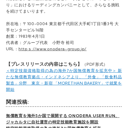
り」におけるリーディングカンパニーとして、さらなる挑戦
を続けてまいります。
所在地：〒100-0004 東京都千代田区大手町1丁目1番3号 大
手センタービル16階
創業：1983年4月1日
代表者：グループ代表 小野寺 裕司
URL：
httpｓ://www.onodera-group.jp/
【プレスリリースの内容はこちら】
（PDF形式）
＜特定技能資格取得の為の海外7か国無償教育を拡充中＞ 新
たな無償教育拠点・インドネシアより、「外食」「飲食料品
製造」分野 東京・新宿 「MORETHAN BAKERY」で就業を
開始
関連投稿:
無償教育を海外5か国で展開する ONODERA USER RUN、
ジャカルタに自社運営の特定技能教育施設を開設