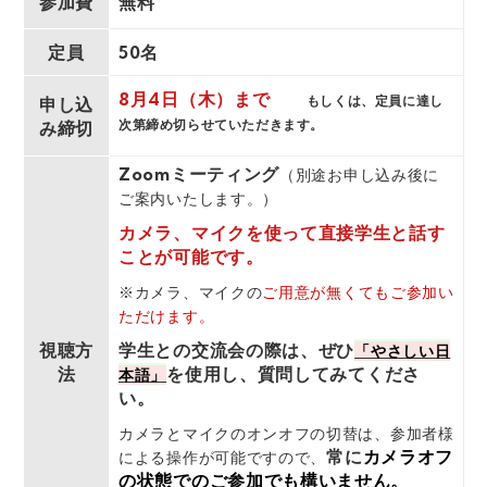
参加費
無料
定員
50名
8月4日（木）まで
もしくは、定員に達し
申し込
次第締め切らせていただきます。
み締切
Zoomミーティング
（別途お申し込み後に
ご案内いたします。）
カメラ、マイクを使って直接学生と話す
ことが可能です。
※カメラ、マイクの
ご用意が無くてもご参加い
ただけます。
視聴方
学生との交流会の際は、ぜひ
「やさしい日
法
を使用し、質問してみてくださ
本語」
い。
カメラとマイクのオンオフの切替は、
参加者様
常に
カメラオフ
による操作が可能ですので、
の状態でのご参加でも構いません。