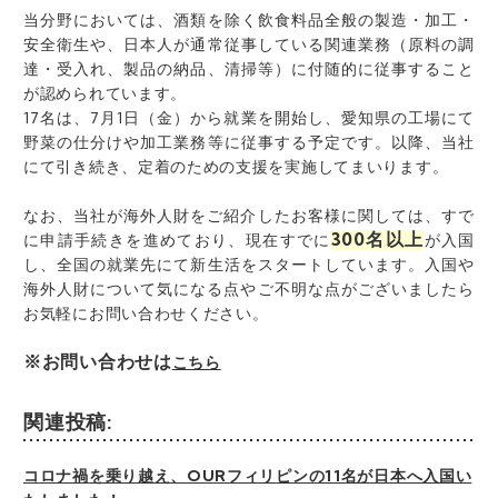
当分野においては、酒類を除く飲食料品全般の製造・加工・
安全衛生や、日本人が通常従事している関連業務（原料の調
達・受入れ、製品の納品、清掃等）に付随的に従事すること
が認められています。
17名は、7月1日（金）から就業を開始し、愛知県の工場にて
野菜の仕分けや加工業務等に従事する予定です。以降、当社
にて引き続き、定着のための支援を実施してまいります。
なお、当社が海外人財をご紹介したお客様に関しては、
すで
300名以上
に申請手続きを進めており、現在すでに
が入国
し、全国の就業先にて新生活をスタートしています。入国や
海外人財について気になる点やご不明な点がございましたら
お気軽にお問い合わせください。
※お問い合わせは
こちら
関連投稿:
コロナ禍を乗り越え、OURフィリピンの11名が日本へ入国い