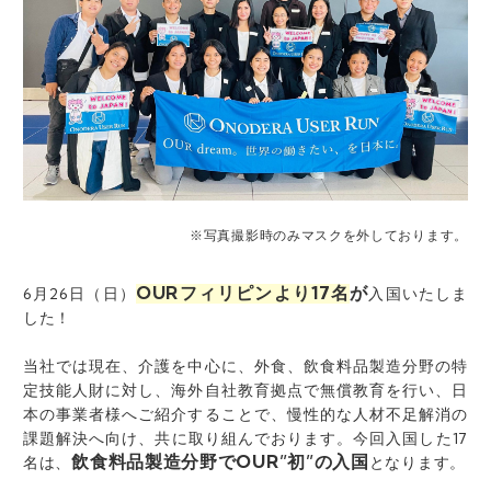
※写真撮影時のみマスクを外しております。
OURフィリピンより
17
名
が
6月26日（日）
入国いたしま
した！
当社では現在、介護を中心に、外食、飲食料品製造分野の特
定技能人財に対し、海外自社教育拠点で無償教育を行い、日
本の事業者様へご紹介することで、慢性的な人材不足解消の
課題解決へ向け、共に取り組んでおります。今回入国した17
飲食料品製造分野でOUR”初”の入国
名は、
となります。