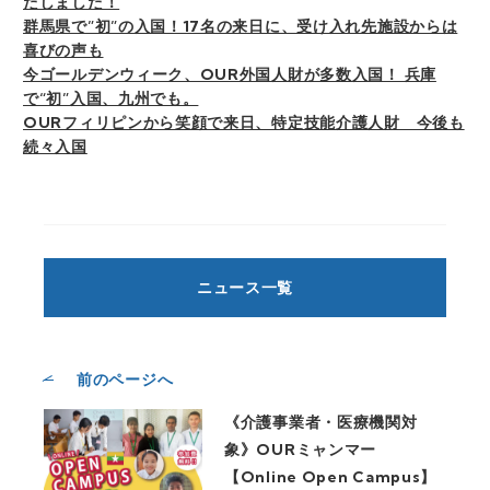
たしました！
群馬県で”初”の入国！17名の来日に、受け入れ先施設からは
喜びの声も
今ゴールデンウィーク、OUR外国人財が多数入国！ 兵庫
で“初”入国、九州でも。
OURフィリピンから笑顔で来日、特定技能介護人財 今後も
続々入国
ニュース一覧
前のページへ
《介護事業者・医療機関対
象》OURミャンマー
【Online Open Campus】