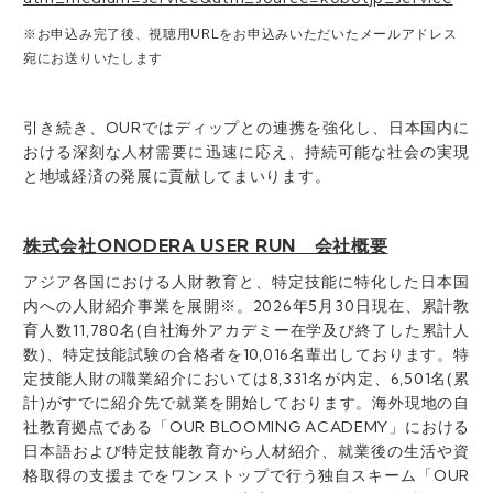
※お申込み完了後、視聴用URLをお申込みいただいたメールアドレス
宛にお送りいたします
引き続き、OURではディップとの連携を強化し、日本国内に
おける深刻な人材需要に迅速に応え、持続可能な社会の実現
と地域経済の発展に貢献してまいります。
株式会社ONODERA USER RUN 会社概要
アジア各国における人財教育と、特定技能に特化した日本国
内への人財紹介事業を展開※。2026年5月30日現在、累計教
育人数11,780名(自社海外アカデミー在学及び終了した累計人
数)、特定技能試験の合格者を10,016名輩出しております。特
定技能人財の職業紹介においては8,331名が内定、6,501名(累
計)がすでに紹介先で就業を開始しております。海外現地の自
社教育拠点である「OUR BLOOMING ACADEMY」における
日本語および特定技能教育から人材紹介、就業後の生活や資
格取得の支援までをワンストップで行う独自スキーム「OUR