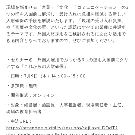
現場を悩ませる「言葉」「文化」「コミュニケーション」の3
つの壁を入国前に解消し、受け入れの負担を軽減する新しい
人財確保の手段を解説いたします。「現場の受け入れ負担」
や「言葉や文化の壁」といった課題はすべての業種に共通す
るテーマです。外国人材採用をご検討されるにあたり活用で
きる内容となっておりますので、ぜひご参加ください。
・セミナー名：外国人雇用でぶつかる3つの壁を入国前にクリ
アする『これからの人財確保』
・日時：7月9日（木）14：00～15：00
・参加費：無料
・開催形式：オンライン
・対象：経営層・施設長、人事担当者、現場責任者・主任、
現場の教育担当者
・申込URL：
https://attendee.bizibl.tv/sessions/sejLaxpLDDdT?
utm_medium=service&utm_source=kobotjp_service