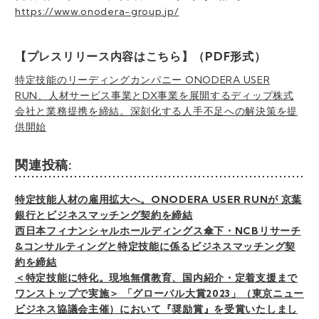
https://www.onodera-group.jp/
【プレスリリース内容はこちら】（PDF形式）
特定技能のリーディングカンパニー ONODERA USER
RUN、人材サービス事業とDX事業を展開するディップ株式
会社と業務提携を締結。深刻化する人手不足への解決策を提
供開始
関連投稿:
特定技能人材の雇用拡大へ。ONODERA USER RUNが 京葉
銀行とビジネスマッチング契約を締結
西日本フィナンシャルホールディングス傘下・NCBリサーチ
&コンサルティングと特定技能に係るビジネスマッチング契
約を締結
＜特定技能に特化。現地無償教育、国内紹介・定着支援まで
ワンストップで実施＞ 「グローバル大賞2023」（東京ニュー
ビジネス協議会主催）において『奨励賞』を受賞いたしまし