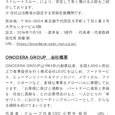
ストレートスルー」により、安定して長く働ける人財をご紹
介しております。
※ 当社は法務省が認定する登録支援機関です。
所在地：〒100-0004 東京都千代田区大手町１丁目１番３号
大手センタービル5階
設立：2016年11月1日 • 資本金：1億円 • 代表者：代表取締
役社長 加藤 順
URL：
https://onodera-user-run.co.jp/
ONODERA GROUP 会社概要
ONODERA GROUPは1983年の創業以来、全国3,000ヶ所以
上で食事提供を行う株式会社LEOCをはじめ、フードサービ
ス、ヒューマンリソース＆テクノロジー、メディカル、ファ
ーマ、スポーツなど、多様な事業をグローバルに展開してお
ります。「お客様に喜びと感動を パートナーに成長と幸福
を 社会に貢献を」との企業理念のもと、一人ひとりの「幸
せづくり」におけるリーディングカンパニーとして、さらな
る挑戦を続けてまいります。
代表者：グループ代表CEO 小野寺 裕司 URL：