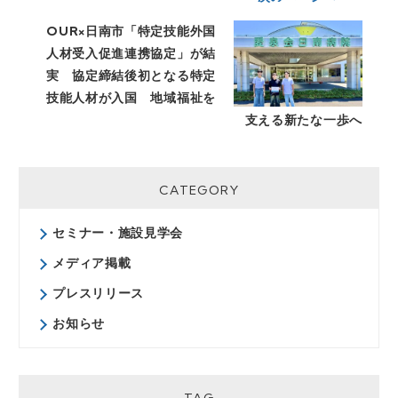
Socket Layer)暗号化措置により、
個人情報への不正アクセス、その盗
OUR×日南市「特定技能外国
用などから保護しております。取得
人材受入促進連携協定」が結
した個人情報は、漏洩、滅失又は毀
実 協定締結後初となる特定
損の防止と是正、その他個人情報の
技能人材が入国 地域福祉を
安全管理のために、必要かつ適切な
措置を講じています。
支える新たな一歩へ
＜お問合せ先＞ 株式会社
ONODERA USER RUN 個人情報
相談窓口
CATEGORY
お問い合わせフォーム：
https://onodera-user-
セミナー・施設見学会
run.co.jp/inquiry/
メディア掲載
プレスリリース
お知らせ