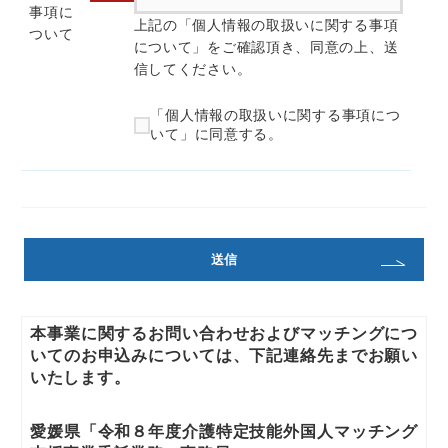
事項に
a) 個人情報の取扱事業者の名称
上記の「個人情報の取扱いに関する事項
ついて
株式会社ONODERA USER RUN
について」をご確認頂き、同意の上、送
信してください。
b) 個人情報保護管理者の氏名または
職名、所属及び連絡先
「個人情報の取扱いに関する事項につ
所属：代表取締役副社長 連絡先：
いて」に同意する。
https://onodera-user-
run.co.jp/inquiry/
c) 個人情報の利用目的
入力された個人情報は、お問合せへ
の対応のために利用します。
d) 個人情報の第三者提供
法令の要請に基づく場合を除き、取
得した個人情報をご本人の同意な
本事業に関するお問い合わせおよびマッチングにつ
く、第三者に提供することはありま
いてのお申込みについては、下記連絡先までお願い
せん。
いたします。
e) 個人情報の取扱いの委託
愛媛県「令和８年度介護特定技能外国人マッチング
当個人情報の取扱いを委託すること