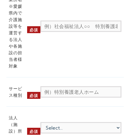
※愛媛
県内で
介護施
設等を
必須
運営す
る法人
や各施
設の担
当者様
対象
サービ
ス種別
必須
法人
（施
設）所
必須