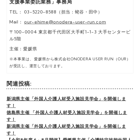
支援事業委託業務」事務局
があります。委託にあたっては、委
託先における個人情報の安全管理が
TEL： 03-5220-8588（担当：蛯谷・田中）
図られるよう、委託先に対する必要
Mail：
our-ehime@onodera-user-run.com
かつ適切な監督を行います。
〒100-0004 東京都千代田区大手町1-1-3 大手センタービ
f) 当社の保有個人データ又は第三者
ル5階
提供記録の開示等の請求等に応じる
問合わせ窓口
主催：愛媛県
ご本人からの求めにより、当社が取
※本事業は、愛媛県から株式会社ONODERA USER RUN（OUR）
得した保有個人データの利用目的の
が受託し、運営しております。
通知、開示、内容の訂正、追加又は
削除、利用の停止、消去及び第三者
への提供の停止（「開示等」とい
関連投稿:
う）又は第三者提供記録の開示等に
応じます。開示等の請求等に応じる
新潟県主催「外国人介護人材受入施設見学会」を開催しま
窓口は、以下の「お問合せ先」をご
す！
覧ください。
徳島県主催 「外国人介護人材受入施設見学会」を開催しま
す！
g) 個人情報の入力項目について
新潟県主催「外国人介護人材受入施設見学会」を開催しま
個人情報の各入力項目への入力は、
す！
任意となっておりますが、主要な項