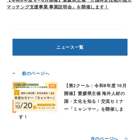
【令和8年度 6～8月開催】愛媛県主催「介護特定技能外国人
目（※印項目）に入力がない場合
マッチング支援事業 事業説明会」を開催します！
は、お問合わせの内容によっては対
応できない場合があります。
h) 本人が容易に認識できない方法に
よる個人情報の取得
当サイトでは、サイトのユーザービ
リティーの向上に役立てるためのア
ニュース一覧
クセスログの収集と、お客様がサイ
トを再度訪れたときに個人情報入力
の手間が省け、一層便利に利用して
前のページへ
いただくためにクッキーを使用して
います。
【第2クール：令和8年度 10月
◆個人関連情報について：入力され
開催】愛媛県主催 海外人材の
た個人情報は、当社と提携する第三
国・文化を知る！交流セミナ
者から取得したクッキー等の個人関
ー「ミャンマー」を開催しま
連情報と紐づけて上記の利用目的で
す！
利用する場合があります。
◆個人情報の安全管理措置につい
て：このサイトは、SSL（Secure
次のページへ