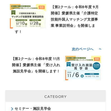
います。
【第2クール：令和8年度 9月
◆個人関連情報について：入力され
開催】愛媛県主催「介護特定
た個人情報は、当社と提携する第三
技能外国人マッチング支援事
者から取得したクッキー等の個人関
業 事業説明会」を開催しま
連情報と紐づけて上記の利用目的で
す！
利用する場合があります。
◆個人情報の安全管理措置につい
て：このサイトは、SSL（Secure
次のページへ
Socket Layer)暗号化措置により、
個人情報への不正アクセス、その盗
【第2クール：令和8年度 11月
用などから保護しております。取得
開催】愛媛県主催 「受け入れ
した個人情報は、漏洩、滅失又は毀
施設見学会」を開催します！
損の防止と是正、その他個人情報の
安全管理のために、必要かつ適切な
措置を講じています。
＜お問合せ先＞ 株式会社
CATEGORY
ONODERA USER RUN 個人情報
相談窓口
お問い合わせフォーム：
セミナー・施設見学会