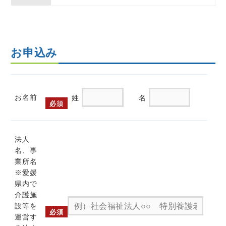
お申込み
お名前
姓
名
必須
法人
名、事
業所名
※愛媛
県内で
介護施
設等を
必須
運営す