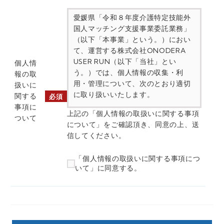
愛媛県「令和８年度介護特定技能外
国人マッチング支援事業委託業務」
（以下「本事業」という。）におい
て、運営する株式会社ONODERA
USER RUN（以下「当社」とい
個人情
う。）では、個人情報の収集・利
報の取
用・管理について、次のとおり適切
扱いに
に取り扱いいたします。
関する
必須
事項に
a) 個人情報の取扱事業者の名称
上記の「個人情報の取扱いに関する事項
ついて
株式会社ONODERA USER RUN
について」をご確認頂き、同意の上、送
信してください。
b) 個人情報保護管理者の氏名または
職名、所属及び連絡先
「個人情報の取扱いに関する事項につ
所属：代表取締役副社長 連絡先：
いて」に同意する。
https://onodera-user-
run.co.jp/inquiry/
c) 個人情報の利用目的
入力された個人情報は、お問合せへ