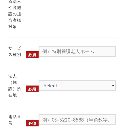
る法人
や各施
設の担
当者様
対象
サービ
ス種別
必須
法人
（施
設）所
必須
在地
電話番
号
必須