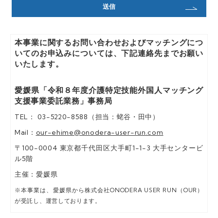
の対応のために利用します。
d) 個人情報の第三者提供
法令の要請に基づく場合を除き、取
得した個人情報をご本人の同意な
本事業に関するお問い合わせおよびマッチングにつ
く、第三者に提供することはありま
いてのお申込みについては、下記連絡先までお願い
せん。
いたします。
e) 個人情報の取扱いの委託
愛媛県「令和８年度介護特定技能外国人マッチング
当個人情報の取扱いを委託すること
支援事業委託業務」事務局
があります。委託にあたっては、委
託先における個人情報の安全管理が
TEL： 03-5220-8588（担当：蛯谷・田中）
図られるよう、委託先に対する必要
Mail：
our-ehime@onodera-user-run.com
かつ適切な監督を行います。
〒100-0004 東京都千代田区大手町1-1-3 大手センタービ
f) 当社の保有個人データ又は第三者
ル5階
提供記録の開示等の請求等に応じる
問合わせ窓口
主催：愛媛県
ご本人からの求めにより、当社が取
※本事業は、愛媛県から株式会社ONODERA USER RUN（OUR）
得した保有個人データの利用目的の
が受託し、運営しております。
通知、開示、内容の訂正、追加又は
削除、利用の停止、消去及び第三者