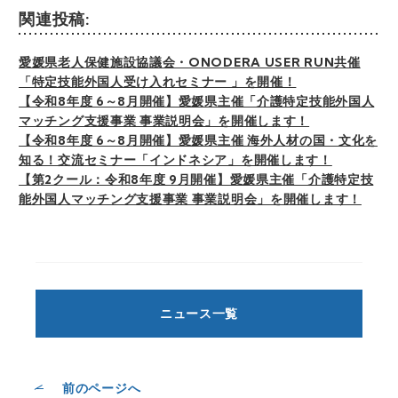
への提供の停止（「開示等」とい
関連投稿:
う）又は第三者提供記録の開示等に
応じます。開示等の請求等に応じる
愛媛県老人保健施設協議会・ONODERA USER RUN共催
窓口は、以下の「お問合せ先」をご
「特定技能外国人受け入れセミナー 」を開催！
覧ください。
【令和8年度 6～8月開催】愛媛県主催「介護特定技能外国人
マッチング支援事業 事業説明会」を開催します！
g) 個人情報の入力項目について
【令和8年度 6～8月開催】愛媛県主催 海外人材の国・文化を
個人情報の各入力項目への入力は、
知る！交流セミナー「インドネシア」を開催します！
任意となっておりますが、主要な項
【第2クール：令和8年度 9月開催】愛媛県主催「介護特定技
目（※印項目）に入力がない場合
能外国人マッチング支援事業 事業説明会」を開催します！
は、お問合わせの内容によっては対
応できない場合があります。
h) 本人が容易に認識できない方法に
よる個人情報の取得
当サイトでは、サイトのユーザービ
リティーの向上に役立てるためのア
ニュース一覧
クセスログの収集と、お客様がサイ
トを再度訪れたときに個人情報入力
の手間が省け、一層便利に利用して
前のページへ
いただくためにクッキーを使用して