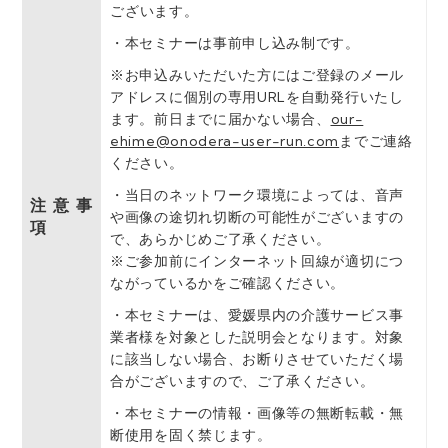
ございます。
・本セミナーは事前申し込み制です。
※お申込みいただいた⽅にはご登録のメール
アドレスに個別の専用URLを⾃動発⾏いたし
ます。前日までに届かない場合、
our-
ehime@onodera-user-run.com
までご連絡
ください。
・当⽇のネットワーク環境によっては、⾳声
注意事
や画像の途切れ切断の可能性がございますの
項
で、あらかじめご了承ください。
※ご参加前にインターネット回線が適切につ
ながっているかをご確認ください。
・本セミナーは、愛媛県内の介護サービス事
業者様を対象とした説明会となります。対象
に該当しない場合、お断りさせていただく場
合がございますので、ご了承ください。
・本セミナーの情報・画像等の無断転載・無
断使⽤を固く禁じます。