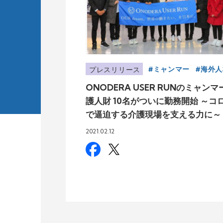
ミャンマー
海外人
プレスリリース
ONODERA USER RUNのミャン
護人財 10名がついに勤務開始 ～コ
で逼迫する介護現場を支える力に～
2021.02.12