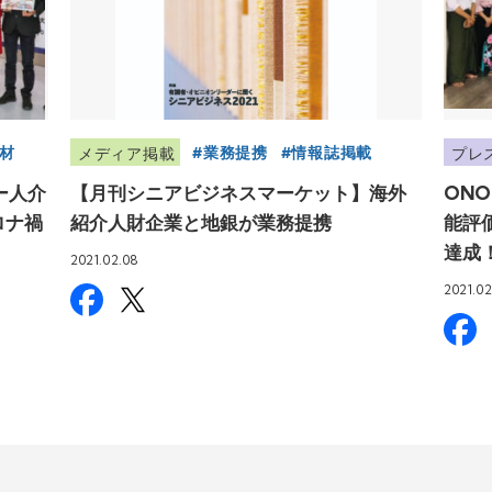
材
業務提携
情報誌掲載
メディア掲載
プレ
マー人介
【月刊シニアビジネスマーケット】海外
ONO
ロナ禍
紹介人財企業と地銀が業務提携
能評価
達成
2021.02.08
2021.02