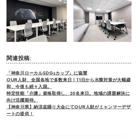
関連投稿:
「神奈川ローカルSDGsカップ」に協賛
OUR人財、全国各地で多数来日！11日から水際対策が大幅緩
和、今後も続々入国。
特定技能「介護」資格取得し、20名来日。地域の課題解決に
向け活躍期待。
【神奈川県】納涼盆踊り大会にてOUR人財がミャンマーデザ
ートの提供！