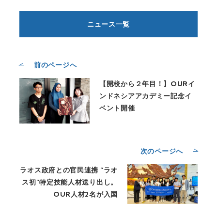
ニュース一覧
前のページへ
【開校から２年目！】OURイ
ンドネシアアカデミー記念イ
ベント開催
次のページへ
ラオス政府との官民連携 “ラオ
ス初”特定技能人材送り出し。
OUR人材2名が入国