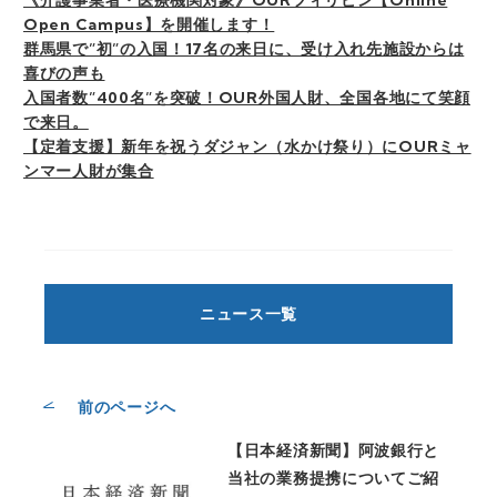
《介護事業者・医療機関対象》OURフィリピン【Online
Open Campus】を開催します！
群馬県で”初”の入国！17名の来日に、受け入れ先施設からは
喜びの声も
入国者数”400名”を突破！OUR外国人財、全国各地にて笑顔
で来日。
【定着支援】新年を祝うダジャン（水かけ祭り）にOURミャ
ンマー人財が集合
ニュース一覧
前のページへ
【日本経済新聞】阿波銀行と
当社の業務提携についてご紹