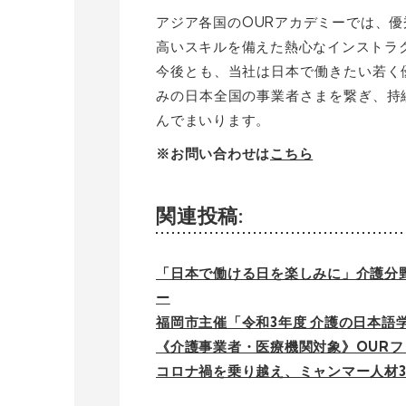
アジア各国のOURアカデミーでは、
高いスキルを備えた熱心なインストラ
今後とも、当社は日本で働きたい若く
みの日本全国の事業者さまを繋ぎ、持
んでまいります。
※お問い合わせは
こちら
関連投稿:
「日本で働ける日を楽しみに」介護分
ー
福岡市主催「令和3年度 介護の日本語
《介護事業者・医療機関対象》OURフィリ
コロナ禍を乗り越え、ミャンマー人材