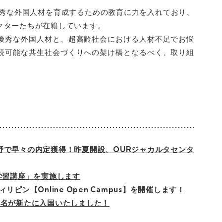
優秀な外国人材を育成するための教育に力を入れており、
クターたちが在籍しています。
優秀な外国人材と、超高齢社会における人材不足でお悩
続可能な共生社会づくりへの架け橋となるべく、取り組
野で早々の内定獲得！昨夏開設、OURジャカルタセンタ
学習講座」を実施します
ピン【Online Open Campus】を開催します！
3名が新たに入国いたしました！