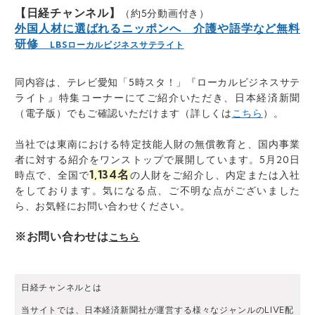
【日経チャンネル】
（約5分動画付き）
外国人材に選ばれるニッポンへ 介護や語学など無料
研修
LBSローカルビジネスサテライト
同内容は、テレビ愛知「5時スタ！」『ローカルビジネスサテ
ライト』特集コーナーにてご紹介いただき、日本経済新聞
（電子版）でもご確認いただけます（詳しくは
こちら
）。
当社では東南における特定技能人財の無償教育と、国内事業
者に対する紹介をワンストップで展開しています。5月20日
1,134名
時点で、全国で
の人財をご紹介し、内定または入社
をしております。気になる点、ご不明な点がございました
ら、お気軽にお問い合わせください。
※お問い合わせは
こちら
日経チャンネルとは
当サイトでは、日本経済新聞社が運営する様々なジャンルのLIVE配