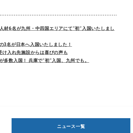
人材6名が九州・中四国エリアにて”初”入国いたしまし
の3名が日本へ入国いたしました！
、受け入れ先施設からは喜びの声も
が多数入国！ 兵庫で“初”入国、九州でも。
ニュース一覧