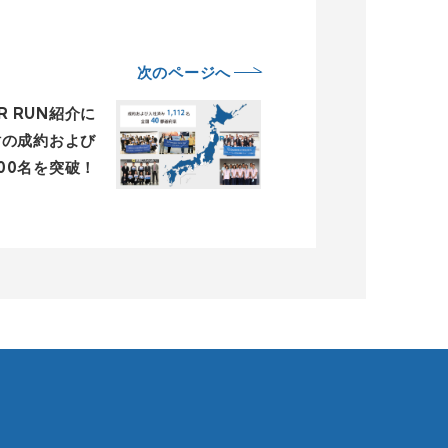
次のページへ
ER RUN紹介に
財の成約および
000名を突破！