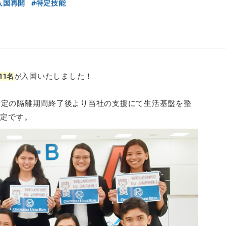
入国再開
特定技能
入国いたしました！
1名
が
所定の隔離期間終了後より当社の支援にて生活基盤を整
予定です。