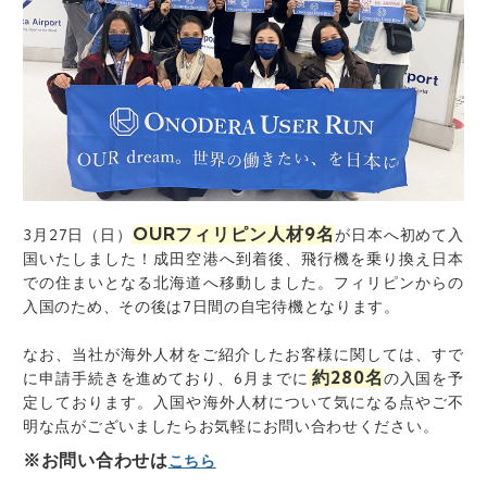
OURフィリピン人材9名
3月27日（日）
が日本へ初めて入
国いたしました！成田空港へ到着後、飛行機を乗り換え日本
での住まいとなる北海道へ移動しました。フィリピンからの
入国のため、その後は7日間の自宅待機となります。
なお、当社が海外人材をご紹介したお客様に関しては、
すで
約280名
に申請手続きを進めており、6月までに
の入国を予
定しております。入国や海外人材について気になる点やご不
明な点がございましたら
お気軽にお問い合わせください。
※お問い合わせは
こちら