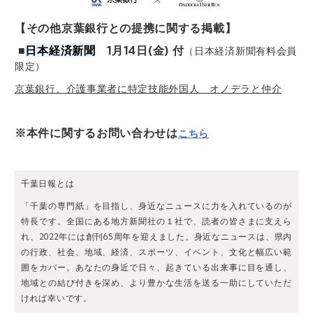
【その他京葉銀行との提携に関する掲載】
■
日本経済新聞
1月14日(金) 付
（日本経済新聞有料会員
限定）
京葉銀行、介護事業者に特定技能外国人 オノデラと仲介
※本件に関するお問い合わせは
こちら
千葉日報とは
「千葉の専門紙」を目指し、身近なニュースに力を入れているのが
特長です。全国にある地方新聞社の１社で、読者の皆さまに支えら
れ、2022年には創刊65周年を迎えました。身近なニュースは、県内
の行政、社会、地域、経済、スポーツ、イベント、文化と幅広い範
囲をカバー。あなたの身近で日々、起きている出来事に目を通し、
地域との結び付きを深め、より豊かな生活を送る一助にしていただ
ければ幸いです。