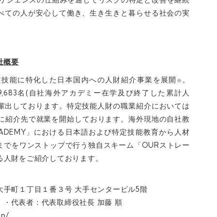
べての人が安心して働き、生き生きと暮らせる社会の実
会社概要
定技能に特化した日本国内への人財紹介事業を展開
。
※
数9,683名(自社海外アカデミー在学及び終了した累計人
2名輩出しております。特定技能人財の職業紹介においては
)がすでに紹介先で就業を開始しております。海外現地の自社教
 ACADEMY」における日本語および特定技能教育から人材
までをワンストップで行う独自スキーム「OURストレー
る人財をご紹介しております。
田区大手町１丁目１番３号 大手センタービル5階
億円 • 代表者：代表取締役社長 加藤 順
jp/