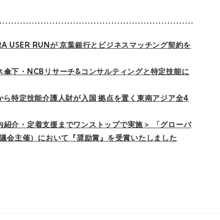
A USER RUNが 京葉銀行とビジネスマッチング契約を
ス傘下・NCBリサーチ&コンサルティングと特定技能に
ジアから特定技能介護人財が入国 拠点を置く東南アジア全4
内紹介・定着支援までワンストップで実施＞ 「グローバ
協議会主催）において『奨励賞』を受賞いたしました