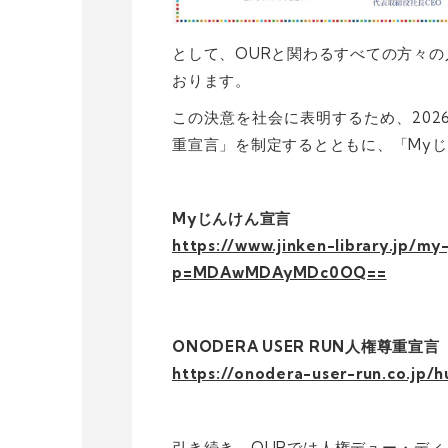
として、OURと関わるすべての方々
おります。
この決意を社会に表明するため、2026年
重宣言」を制定するとともに、「My
My
じんけん宣言
https://www.jinken-library.jp/m
p=MDAwMDAyMDc0OQ==
ONODERA USER RUN
人権尊重宣言
https://onodera-user-run.co.jp/h
引き続き、OURでは人権デュー・デ