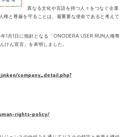
異なる文化や言語を持つ人々をつなぐ企業
の人権と尊厳を守ることは、最重要な使命であると考えて
1月1日に指針となる「ONODERA USER RUN人権尊
じんけん宣言」を表明しました。
y-jinken/company_detail.php?
uman-rights-policy/
ィリジェンスの仕組みを通じてリスクの特定と改善を継続