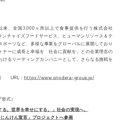
の創業以来、全国3,000ヶ所以上で食事提供を行う株式会社
フランチャイズフードサービス、ヒューマンリソース＆テ
スポーツなど、多様な事業をグローバルに展開しており
トナーに成長と幸福を 社会に貢献を」との企業理念の
おけるリーディングカンパニーとして、さらなる挑戦を
司 URL：
https://www.onodera-group.jp/
F形式）
する。世界を幸せにする。」社会の実現へ。
yじんけん宣言」プロジェクトへ参画