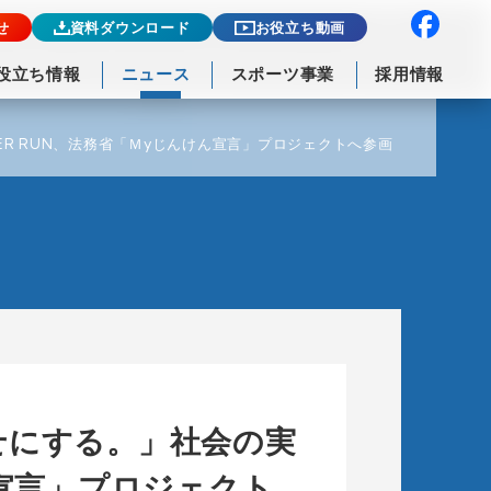
せ
資料ダウンロード
お役立ち動画
役立ち情報
ニュース
スポーツ事業
採用情報
ER RUN、法務省「Ｍyじんけん宣言」プロジェクトへ参画
せにする。」社会の実
ん宣言」プロジェクト