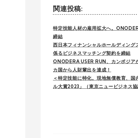
関連投稿:
特定技能人材の雇用拡大へ。ONODER
締結
西日本フィナンシャルホールディング
係るビジネスマッチング契約を締結
ONODERA USER RUN、カンボ
カ国から人財輩出を達成！
＜特定技能に特化。現地無償教育、国
ル大賞2023」（東京ニュービジネス