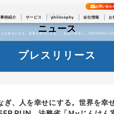
お問い合わ
NEWS
事例紹介
サービス
philosophy
会社情報
お
ニュース
人を幸せにする。世界を幸せにする。」社会の実現へ。ONODERA US
プレスリリース
なぎ、人を幸せにする。世界を幸
USER RUN、法務省「Ｍyじんけ