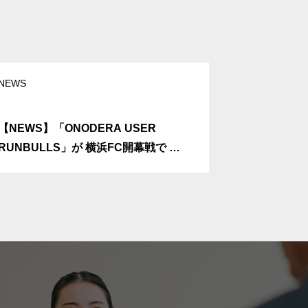
NEWS
OUR FC
【NEWS】「ONODERA USER
【OUR F
RUNBULLS」が 横浜FC開幕戦で ス
ました！
ペシャルダンスパフォーマンスを披露
します！