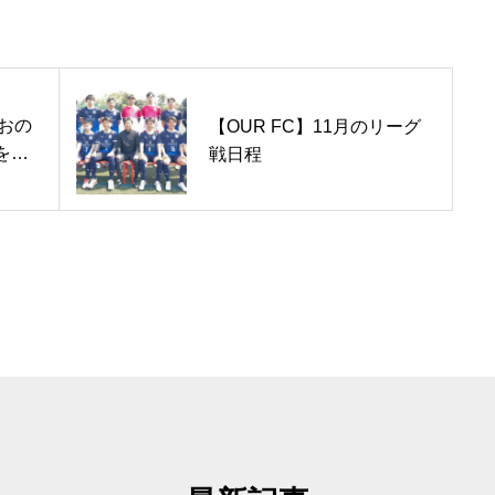
OUR FC採用
座おの
【OUR FC】11月のリーグ
を獲
戦日程