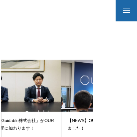
【NEWS】「ONOD
【NEWS】OUR GROUP MTGを開催し
RUNBULLS」が 
ました！
ャルダンスパフォ