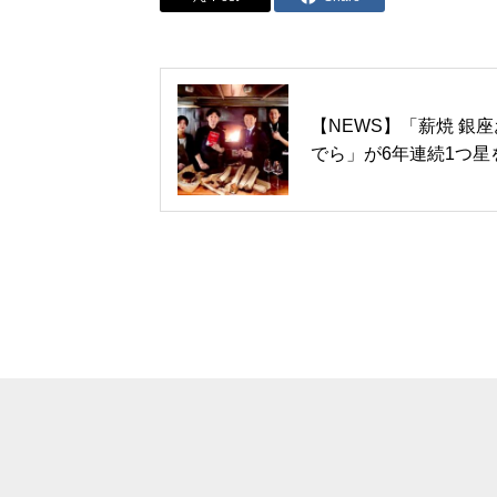
【NEWS】「薪焼 銀
でら」が6年連続1つ星
得！